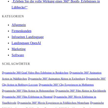
„Erleben Sie die volle Wirkung eines 360° Booth- Erlebnisses in
Lübbecke!“
KATEGORIEN
Allgemein
Firmenkunden
Infoseiten Landingpage
Landingpage OpenAI
Marketing
Software
SCHLAGWÖRTER
Dynamische 360 Grad Video-Box Erlebnisse in Reiskirchen
Dynamische 360° Animation
Action in Waldkirchen
Dynamische 360° Animation Aktion in Eschenburg
Dynamische 360°
Clip Action in Rehburg-Loccum
Dynamische 360° Clip Experiences in Meßstetten
Dynamische 360° Film Action in Hohenmölsen
Dynamische 360° Film Aktion in Kirchlinteln
Dynamische 360° Film Erlebnisse in Niestetal
Dynamische 360° Movie Erlebnisse in
Visselhövede
Dynamische 360° Movie Experiences in Feldkirchen-Westerham
Dynamische