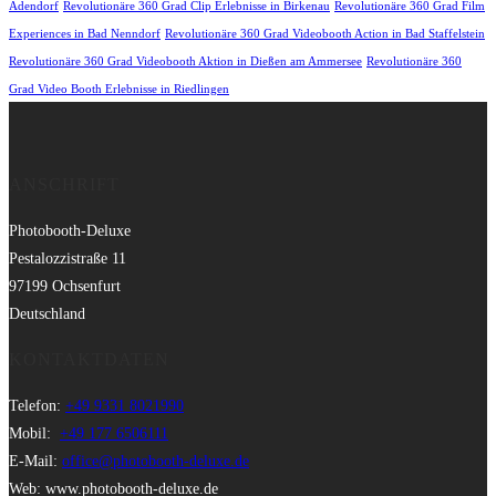
Adendorf
Revolutionäre 360 Grad Clip Erlebnisse in Birkenau
Revolutionäre 360 Grad Film
Experiences in Bad Nenndorf
Revolutionäre 360 Grad Videobooth Action in Bad Staffelstein
Revolutionäre 360 Grad Videobooth Aktion in Dießen am Ammersee
Revolutionäre 360
Grad Video Booth Erlebnisse in Riedlingen
ANSCHRIFT
Photobooth-Deluxe
Pestalozzistraße 11
97199 Ochsenfurt
Deutschland
KONTAKTDATEN
Telefon:
+49 9331 8021990
Mobil:
+49 177 6506111
E-Mail:
office@photobooth-deluxe.de
Web: www.photobooth-deluxe.de