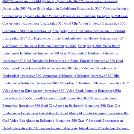
360° Video Action in Böhl-Iggelheim
Dynamische 360° Video Aktion in Petersberg
Dynamische 360° Video Booth Aktion in Cadolzburg
Dynamische 360° Videobox Action in
Gottmadingen
Dynamische 360° Videobox Experiences in Südharz
Einzigartige 360 Grad
Clip Action in Kranenburg
Einzigartige 360 Grad Clip Aktion in Weeze
Einzigartige 360
Grad Movie Aktion in Merchweiler
Einzigartige 360 Grad Video-Box Action in Betzdorf
Einzigartige 360° Clip Experiences in Bad Frankenhausen Kyffhäuser
Einzigartige 360°
Videobooth Erlebnisse in Hilter am Teutoburger Wald
Einzigartige 360° Video Booth
Experiences in Grimmen
Interactive 360 Grad Videobooth Erlebnisse in Friedeburg
Interactive 360 Grad Videobooth Experiences in Brand-Erbisdorf
Interactive 360 Grad
Video Booth Experiences in Kirkel
Interactive 360 Grad Videobox Experiences in
Denkendorf
Interactive 360° Animation Erlebnisse in Schotten
Interactive 360° Film
Erlebnisse in Nohfelden
Interactive 360° Video-Box Erlebnisse in Planegg
Interactive 360°
Video Action in Klipphausen
Interactive 360° Video Booth Action in Boizenburg Elbe
Interactive 360° Video Booth Aktion in Lügde
Interactive 360° Videobox Action in
Emmerthal
Interaktive 360 Grad Clip Action in Bockenem
Interaktive 360 Grad Clip
Erlebnisse in Langenzenn
Interaktive 360 Grad Movie Aktion in Zschopau
Interaktive 360
Grad Video-Box Aktion in Birkenfeld
Interaktive 360 Grad Videobooth Experiences in
Dassel
Interaktive 360° Animation Action in Altensteig
Interaktive 360° Videobox Aktion in