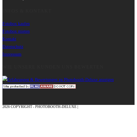
INFOS & KONTAKT
Fotobox kaufen
Fotobox mieten
Kontakt
Datenschutz
Impressum
WIE UNSERE KUNDEN UNS BEWERTEN
2026 COPYRIGHT - PHOTOBOOTH-DELUXE |
GRAFIK & KONZEPTION MIT ❤
AUS DEM MÜNSTERLAND – EHRENPLATZ