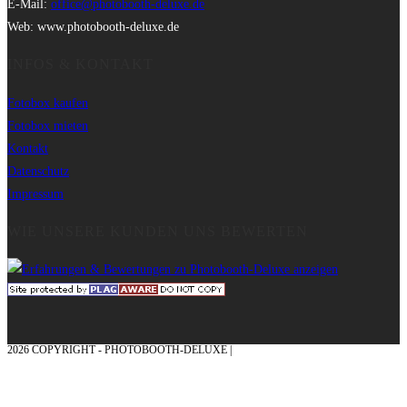
E-Mail:
office@photobooth-deluxe.de
Web: www.photobooth-deluxe.de
INFOS & KONTAKT
Fotobox kaufen
Fotobox mieten
Kontakt
Datenschutz
Impressum
WIE UNSERE KUNDEN UNS BEWERTEN
2026 COPYRIGHT - PHOTOBOOTH-DELUXE |
GRAFIK & KONZEPTION MIT ❤
AUS DEM MÜNSTERLAND – EHRENPLATZ