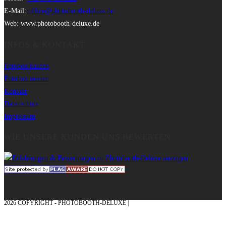
E-Mail:
office@photobooth-deluxe.de
Web: www.photobooth-deluxe.de
INFOS & KONTAKT
Fotobox kaufen
Fotobox mieten
Kontakt
Datenschutz
Impressum
WIE UNSERE KUNDEN UNS BEWERTEN
2026 COPYRIGHT - PHOTOBOOTH-DELUXE |
GRAFIK & KONZEPTION MIT ❤
AUS DEM MÜNSTERLAND – EHRENPLATZ