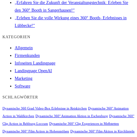
„Erfahren Sie die Zukunft der Veranstaltungstechnik: Erleben Sie
den 360° Booth in Sangerhausen!“
„Erleben Sie die volle Wirkung eines 360° Booth- Erlebnisses in
Lübbecke!“
KATEGORIEN
Allgemein
Firmenkunden
Infoseiten Landingpage
Landingpage OpenAI
Marketing
Software
SCHLAGWÖRTER
Dynamische 360 Grad Video-Box Erlebnisse in Reiskirchen
Dynamische 360° Animation
Action in Waldkirchen
Dynamische 360° Animation Aktion in Eschenburg
Dynamische 360°
Clip Action in Rehburg-Loccum
Dynamische 360° Clip Experiences in Meßstetten
Dynamische 360° Film Action in Hohenmölsen
Dynamische 360° Film Aktion in Kirchlinteln