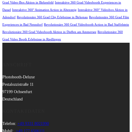
Grad Video-Box Aktion in Birkenfeld
Interaktive 360 Grad Videobooth Experiences in
Dassel
Interaktive 360° Animation Action in Altensteig
Interaktive 360° Videobox Aktion in
Adendorf
Revolutionäre 360 Grad Clip Erlebnisse in Birkenau
Revolutionäre 360 Grad Film
Experiences in Bad Nenndorf
Revolutionäre 360 Grad Videobooth Action in Bad Staffelstein
Revolutionäre 360 Grad Videobooth Aktion in Dießen am Ammersee
Revolutionäre 360
Grad Video Booth Erlebnisse in Riedlingen
ANSCHRIFT
Photobooth-Deluxe
Pestalozzistraße 11
97199 Ochsenfurt
Deutschland
KONTAKTDATEN
Telefon:
+49 9331 8021990
Mobil:
+49 177 6506111