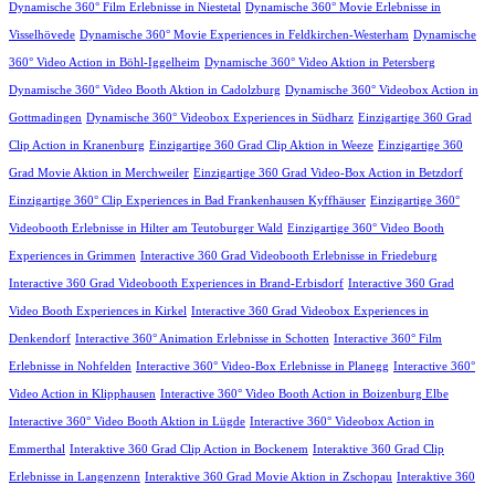
Dynamische 360° Film Erlebnisse in Niestetal
Dynamische 360° Movie Erlebnisse in
Visselhövede
Dynamische 360° Movie Experiences in Feldkirchen-Westerham
Dynamische
360° Video Action in Böhl-Iggelheim
Dynamische 360° Video Aktion in Petersberg
Dynamische 360° Video Booth Aktion in Cadolzburg
Dynamische 360° Videobox Action in
Gottmadingen
Dynamische 360° Videobox Experiences in Südharz
Einzigartige 360 Grad
Clip Action in Kranenburg
Einzigartige 360 Grad Clip Aktion in Weeze
Einzigartige 360
Grad Movie Aktion in Merchweiler
Einzigartige 360 Grad Video-Box Action in Betzdorf
Einzigartige 360° Clip Experiences in Bad Frankenhausen Kyffhäuser
Einzigartige 360°
Videobooth Erlebnisse in Hilter am Teutoburger Wald
Einzigartige 360° Video Booth
Experiences in Grimmen
Interactive 360 Grad Videobooth Erlebnisse in Friedeburg
Interactive 360 Grad Videobooth Experiences in Brand-Erbisdorf
Interactive 360 Grad
Video Booth Experiences in Kirkel
Interactive 360 Grad Videobox Experiences in
Denkendorf
Interactive 360° Animation Erlebnisse in Schotten
Interactive 360° Film
Erlebnisse in Nohfelden
Interactive 360° Video-Box Erlebnisse in Planegg
Interactive 360°
Video Action in Klipphausen
Interactive 360° Video Booth Action in Boizenburg Elbe
Interactive 360° Video Booth Aktion in Lügde
Interactive 360° Videobox Action in
Emmerthal
Interaktive 360 Grad Clip Action in Bockenem
Interaktive 360 Grad Clip
Erlebnisse in Langenzenn
Interaktive 360 Grad Movie Aktion in Zschopau
Interaktive 360