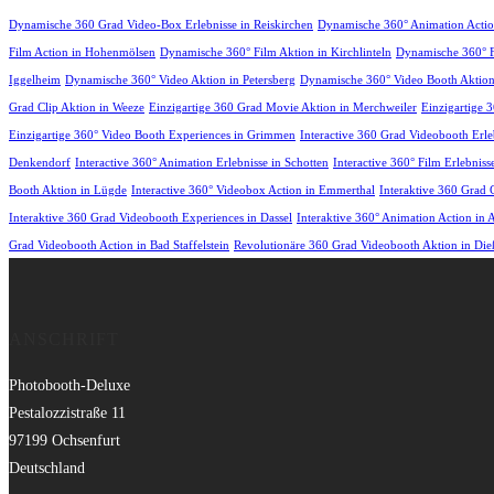
Dynamische 360 Grad Video-Box Erlebnisse in Reiskirchen
Dynamische 360° Animation Actio
Film Action in Hohenmölsen
Dynamische 360° Film Aktion in Kirchlinteln
Dynamische 360° Fi
Iggelheim
Dynamische 360° Video Aktion in Petersberg
Dynamische 360° Video Booth Aktion
Grad Clip Aktion in Weeze
Einzigartige 360 Grad Movie Aktion in Merchweiler
Einzigartige 
Einzigartige 360° Video Booth Experiences in Grimmen
Interactive 360 Grad Videobooth Erle
Denkendorf
Interactive 360° Animation Erlebnisse in Schotten
Interactive 360° Film Erlebnis
Booth Aktion in Lügde
Interactive 360° Videobox Action in Emmerthal
Interaktive 360 Grad 
Interaktive 360 Grad Videobooth Experiences in Dassel
Interaktive 360° Animation Action in A
Grad Videobooth Action in Bad Staffelstein
Revolutionäre 360 Grad Videobooth Aktion in D
ANSCHRIFT
Photobooth-Deluxe
Pestalozzistraße 11
97199 Ochsenfurt
Deutschland