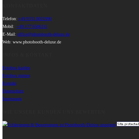
KONTAKTDATEN
Telefon:
+49 9331 8021990
Mobil:
+49 177 6506111
E-Mail:
office@photobooth-deluxe.de
Web: www.photobooth-deluxe.de
INFOS & KONTAKT
Fotobox kaufen
Fotobox mieten
Kontakt
Datenschutz
Impressum
WIE UNSERE KUNDEN UNS BEWERTEN