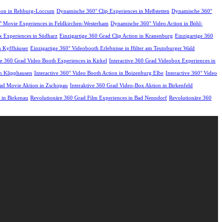
tion in Rehburg-Loccum
Dynamische 360° Clip Experiences in Meßstetten
Dynamische 360°
 Movie Experiences in Feldkirchen-Westerham
Dynamische 360° Video Action in Böhl-
 Experiences in Südharz
Einzigartige 360 Grad Clip Action in Kranenburg
Einzigartige 360
n Kyffhäuser
Einzigartige 360° Videobooth Erlebnisse in Hilter am Teutoburger Wald
ve 360 Grad Video Booth Experiences in Kirkel
Interactive 360 Grad Videobox Experiences in
in Klipphausen
Interactive 360° Video Booth Action in Boizenburg Elbe
Interactive 360° Video
rad Movie Aktion in Zschopau
Interaktive 360 Grad Video-Box Aktion in Birkenfeld
 in Birkenau
Revolutionäre 360 Grad Film Experiences in Bad Nenndorf
Revolutionäre 360