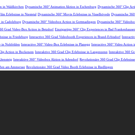
n in Waldkirchen
Dynamische 360° Animation Aktion in Eschenburg
Dynamische 360° Clip Ac
lm Erlebnisse in Niestetal
Dynamische 360° Movie Erlebnisse in Visselhövede
Dynamische 360°
 in Cadolzburg
Dynamische 360° Videobox Action in Gottmadingen
Dynamische 360° Videobox
360 Grad Video-Box Action in Betzdorf
Einzigartige 360° Clip Experiences in Bad Frankenhause
bnisse in Friedeburg
Interactive 360 Grad Videobooth Experiences in Brand-Erbisdorf
Interacti
se in Nohfelden
Interactive 360° Video-Box Erlebnisse in Planegg
Interactive 360° Video Action 
Clip Action in Bockenem
Interaktive 360 Grad Clip Erlebnisse in Langenzenn
Interaktive 360 G
ltensteig
Interaktive 360° Videobox Aktion in Adendorf
Revolutionäre 360 Grad Clip Erlebnisse
ießen am Ammersee
Revolutionäre 360 Grad Video Booth Erlebnisse in Riedlingen