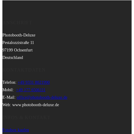
ANSCHRIFT
Photobooth-Deluxe
Pestalozzistraße 11
97199 Ochsenfurt
Deutschland
KONTAKTDATEN
Telefon:
+49 9331 8021990
Mobil:
+49 177 6506111
E-Mail:
office@photobooth-deluxe.de
Web: www.photobooth-deluxe.de
INFOS & KONTAKT
Fotobox kaufen