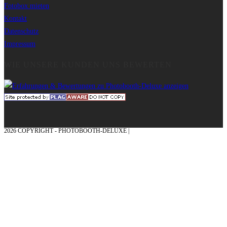
Fotobox mieten
Kontakt
Datenschutz
Impressum
WIE UNSERE KUNDEN UNS BEWERTEN
2026 COPYRIGHT - PHOTOBOOTH-DELUXE |
GRAFIK & KONZEPTION MIT ❤
AUS DEM MÜNSTERLAND – EHRENPLATZ