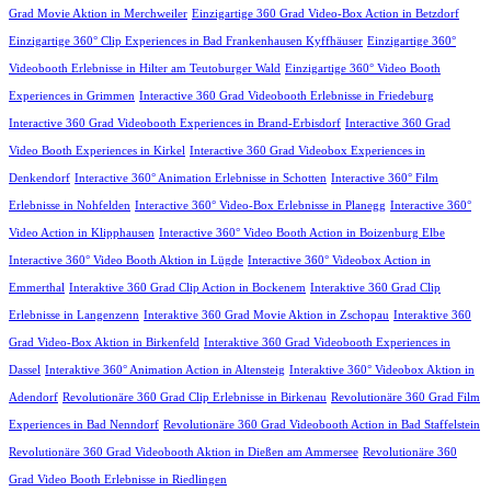
Grad Movie Aktion in Merchweiler
Einzigartige 360 Grad Video-Box Action in Betzdorf
Einzigartige 360° Clip Experiences in Bad Frankenhausen Kyffhäuser
Einzigartige 360°
Videobooth Erlebnisse in Hilter am Teutoburger Wald
Einzigartige 360° Video Booth
Experiences in Grimmen
Interactive 360 Grad Videobooth Erlebnisse in Friedeburg
Interactive 360 Grad Videobooth Experiences in Brand-Erbisdorf
Interactive 360 Grad
Video Booth Experiences in Kirkel
Interactive 360 Grad Videobox Experiences in
Denkendorf
Interactive 360° Animation Erlebnisse in Schotten
Interactive 360° Film
Erlebnisse in Nohfelden
Interactive 360° Video-Box Erlebnisse in Planegg
Interactive 360°
Video Action in Klipphausen
Interactive 360° Video Booth Action in Boizenburg Elbe
Interactive 360° Video Booth Aktion in Lügde
Interactive 360° Videobox Action in
Emmerthal
Interaktive 360 Grad Clip Action in Bockenem
Interaktive 360 Grad Clip
Erlebnisse in Langenzenn
Interaktive 360 Grad Movie Aktion in Zschopau
Interaktive 360
Grad Video-Box Aktion in Birkenfeld
Interaktive 360 Grad Videobooth Experiences in
Dassel
Interaktive 360° Animation Action in Altensteig
Interaktive 360° Videobox Aktion in
Adendorf
Revolutionäre 360 Grad Clip Erlebnisse in Birkenau
Revolutionäre 360 Grad Film
Experiences in Bad Nenndorf
Revolutionäre 360 Grad Videobooth Action in Bad Staffelstein
Revolutionäre 360 Grad Videobooth Aktion in Dießen am Ammersee
Revolutionäre 360
Grad Video Booth Erlebnisse in Riedlingen