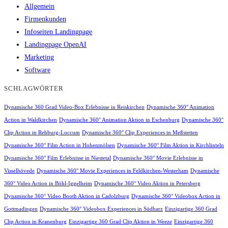
Allgemein
Firmenkunden
Infoseiten Landingpage
Landingpage OpenAI
Marketing
Software
SCHLAGWÖRTER
Dynamische 360 Grad Video-Box Erlebnisse in Reiskirchen
Dynamische 360° Animation
Action in Waldkirchen
Dynamische 360° Animation Aktion in Eschenburg
Dynamische 360°
Clip Action in Rehburg-Loccum
Dynamische 360° Clip Experiences in Meßstetten
Dynamische 360° Film Action in Hohenmölsen
Dynamische 360° Film Aktion in Kirchlinteln
Dynamische 360° Film Erlebnisse in Niestetal
Dynamische 360° Movie Erlebnisse in
Visselhövede
Dynamische 360° Movie Experiences in Feldkirchen-Westerham
Dynamische
360° Video Action in Böhl-Iggelheim
Dynamische 360° Video Aktion in Petersberg
Dynamische 360° Video Booth Aktion in Cadolzburg
Dynamische 360° Videobox Action in
Gottmadingen
Dynamische 360° Videobox Experiences in Südharz
Einzigartige 360 Grad
Clip Action in Kranenburg
Einzigartige 360 Grad Clip Aktion in Weeze
Einzigartige 360