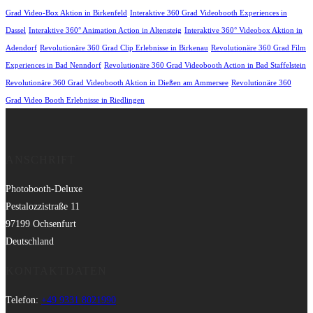
Grad Video-Box Aktion in Birkenfeld
Interaktive 360 Grad Videobooth Experiences in
Dassel
Interaktive 360° Animation Action in Altensteig
Interaktive 360° Videobox Aktion in
Adendorf
Revolutionäre 360 Grad Clip Erlebnisse in Birkenau
Revolutionäre 360 Grad Film
Experiences in Bad Nenndorf
Revolutionäre 360 Grad Videobooth Action in Bad Staffelstein
Revolutionäre 360 Grad Videobooth Aktion in Dießen am Ammersee
Revolutionäre 360
Grad Video Booth Erlebnisse in Riedlingen
ANSCHRIFT
Photobooth-Deluxe
Pestalozzistraße 11
97199 Ochsenfurt
Deutschland
KONTAKTDATEN
Telefon:
+49 9331 8021990