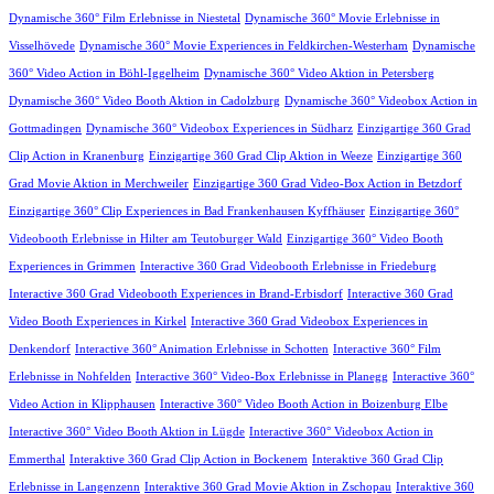
Dynamische 360° Film Erlebnisse in Niestetal
Dynamische 360° Movie Erlebnisse in
Visselhövede
Dynamische 360° Movie Experiences in Feldkirchen-Westerham
Dynamische
360° Video Action in Böhl-Iggelheim
Dynamische 360° Video Aktion in Petersberg
Dynamische 360° Video Booth Aktion in Cadolzburg
Dynamische 360° Videobox Action in
Gottmadingen
Dynamische 360° Videobox Experiences in Südharz
Einzigartige 360 Grad
Clip Action in Kranenburg
Einzigartige 360 Grad Clip Aktion in Weeze
Einzigartige 360
Grad Movie Aktion in Merchweiler
Einzigartige 360 Grad Video-Box Action in Betzdorf
Einzigartige 360° Clip Experiences in Bad Frankenhausen Kyffhäuser
Einzigartige 360°
Videobooth Erlebnisse in Hilter am Teutoburger Wald
Einzigartige 360° Video Booth
Experiences in Grimmen
Interactive 360 Grad Videobooth Erlebnisse in Friedeburg
Interactive 360 Grad Videobooth Experiences in Brand-Erbisdorf
Interactive 360 Grad
Video Booth Experiences in Kirkel
Interactive 360 Grad Videobox Experiences in
Denkendorf
Interactive 360° Animation Erlebnisse in Schotten
Interactive 360° Film
Erlebnisse in Nohfelden
Interactive 360° Video-Box Erlebnisse in Planegg
Interactive 360°
Video Action in Klipphausen
Interactive 360° Video Booth Action in Boizenburg Elbe
Interactive 360° Video Booth Aktion in Lügde
Interactive 360° Videobox Action in
Emmerthal
Interaktive 360 Grad Clip Action in Bockenem
Interaktive 360 Grad Clip
Erlebnisse in Langenzenn
Interaktive 360 Grad Movie Aktion in Zschopau
Interaktive 360