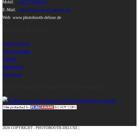
Mobil:
+49 177 6506111
E-Mail:
office@photobooth-deluxe.de
Web: www.photobooth-deluxe.de
INFOS & KONTAKT
Fotobox kaufen
Fotobox mieten
Kontakt
Datenschutz
Impressum
WIE UNSERE KUNDEN UNS BEWERTEN
2026 COPYRIGHT - PHOTOBOOTH-DELUXE |
GRAFIK & KONZEPTION MIT ❤
AUS DEM MÜNSTERLAND – EHRENPLATZ