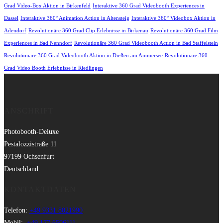
Grad Video-Box Aktion in Birkenfeld
Interaktive 360 Grad Videobooth Experiences in
Dassel
Interaktive 360° Animation Action in Altensteig
Interaktive 360° Videobox Aktion in
Adendorf
Revolutionäre 360 Grad Clip Erlebnisse in Birkenau
Revolutionäre 360 Grad Film
Experiences in Bad Nenndorf
Revolutionäre 360 Grad Videobooth Action in Bad Staffelstein
Revolutionäre 360 Grad Videobooth Aktion in Dießen am Ammersee
Revolutionäre 360
Grad Video Booth Erlebnisse in Riedlingen
ANSCHRIFT
Photobooth-Deluxe
Pestalozzistraße 11
97199 Ochsenfurt
Deutschland
KONTAKTDATEN
Telefon:
+49 9331 8021990
Mobil:
+49 177 6506111