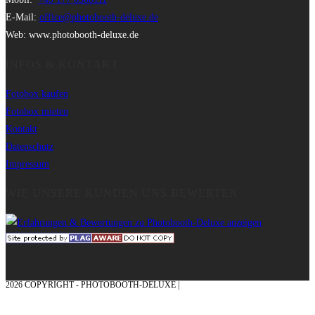
E-Mail:
office@photobooth-deluxe.de
Web: www.photobooth-deluxe.de
INFOS & KONTAKT
Fotobox kaufen
Fotobox mieten
Kontakt
Datenschutz
Impressum
WIE UNSERE KUNDEN UNS BEWERTEN
2026 COPYRIGHT - PHOTOBOOTH-DELUXE |
GRAFIK & KONZEPTION MIT ❤
AUS DEM MÜNSTERLAND – EHRENPLATZ