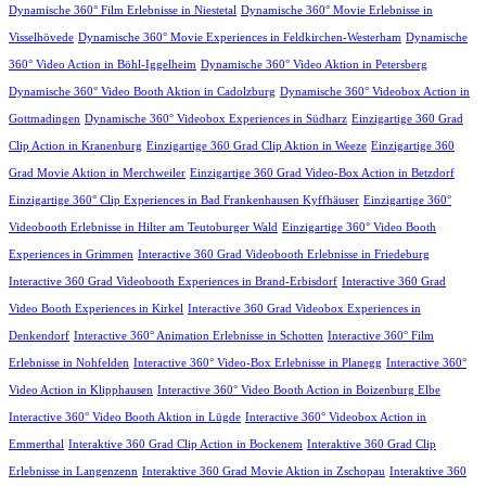
Dynamische 360° Film Erlebnisse in Niestetal
Dynamische 360° Movie Erlebnisse in
Visselhövede
Dynamische 360° Movie Experiences in Feldkirchen-Westerham
Dynamische
360° Video Action in Böhl-Iggelheim
Dynamische 360° Video Aktion in Petersberg
Dynamische 360° Video Booth Aktion in Cadolzburg
Dynamische 360° Videobox Action in
Gottmadingen
Dynamische 360° Videobox Experiences in Südharz
Einzigartige 360 Grad
Clip Action in Kranenburg
Einzigartige 360 Grad Clip Aktion in Weeze
Einzigartige 360
Grad Movie Aktion in Merchweiler
Einzigartige 360 Grad Video-Box Action in Betzdorf
Einzigartige 360° Clip Experiences in Bad Frankenhausen Kyffhäuser
Einzigartige 360°
Videobooth Erlebnisse in Hilter am Teutoburger Wald
Einzigartige 360° Video Booth
Experiences in Grimmen
Interactive 360 Grad Videobooth Erlebnisse in Friedeburg
Interactive 360 Grad Videobooth Experiences in Brand-Erbisdorf
Interactive 360 Grad
Video Booth Experiences in Kirkel
Interactive 360 Grad Videobox Experiences in
Denkendorf
Interactive 360° Animation Erlebnisse in Schotten
Interactive 360° Film
Erlebnisse in Nohfelden
Interactive 360° Video-Box Erlebnisse in Planegg
Interactive 360°
Video Action in Klipphausen
Interactive 360° Video Booth Action in Boizenburg Elbe
Interactive 360° Video Booth Aktion in Lügde
Interactive 360° Videobox Action in
Emmerthal
Interaktive 360 Grad Clip Action in Bockenem
Interaktive 360 Grad Clip
Erlebnisse in Langenzenn
Interaktive 360 Grad Movie Aktion in Zschopau
Interaktive 360