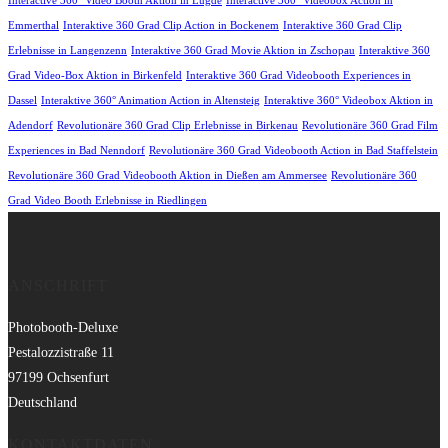
Interactive 360° Video Booth Aktion in Lügde
Interactive 360° Videobox Action in
Emmerthal
Interaktive 360 Grad Clip Action in Bockenem
Interaktive 360 Grad Clip
Erlebnisse in Langenzenn
Interaktive 360 Grad Movie Aktion in Zschopau
Interaktive 360
Grad Video-Box Aktion in Birkenfeld
Interaktive 360 Grad Videobooth Experiences in
Dassel
Interaktive 360° Animation Action in Altensteig
Interaktive 360° Videobox Aktion in
Adendorf
Revolutionäre 360 Grad Clip Erlebnisse in Birkenau
Revolutionäre 360 Grad Film
Experiences in Bad Nenndorf
Revolutionäre 360 Grad Videobooth Action in Bad Staffelstein
Revolutionäre 360 Grad Videobooth Aktion in Dießen am Ammersee
Revolutionäre 360
Grad Video Booth Erlebnisse in Riedlingen
ANSCHRIFT
Photobooth-Deluxe
Pestalozzistraße 11
97199 Ochsenfurt
Deutschland
KONTAKTDATEN