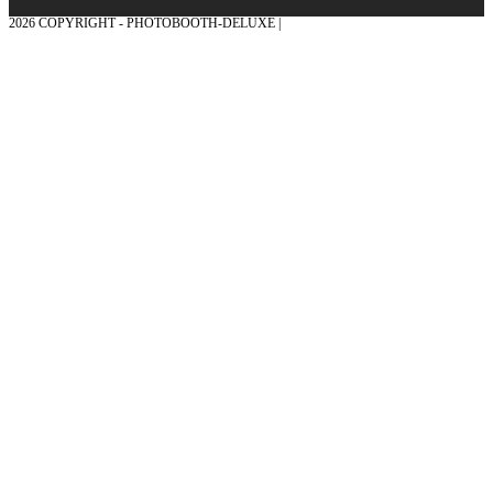
2026 COPYRIGHT - PHOTOBOOTH-DELUXE |
GRAFIK & KONZEPTION MIT ❤
AUS DEM MÜNSTERLAND – EHRENPLATZ