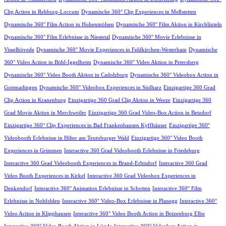
Clip Action in Rehburg-Loccum
Dynamische 360° Clip Experiences in Meßstetten
Dynamische 360° Film Action in Hohenmölsen
Dynamische 360° Film Aktion in Kirchlinteln
Dynamische 360° Film Erlebnisse in Niestetal
Dynamische 360° Movie Erlebnisse in
Visselhövede
Dynamische 360° Movie Experiences in Feldkirchen-Westerham
Dynamische
360° Video Action in Böhl-Iggelheim
Dynamische 360° Video Aktion in Petersberg
Dynamische 360° Video Booth Aktion in Cadolzburg
Dynamische 360° Videobox Action in
Gottmadingen
Dynamische 360° Videobox Experiences in Südharz
Einzigartige 360 Grad
Clip Action in Kranenburg
Einzigartige 360 Grad Clip Aktion in Weeze
Einzigartige 360
Grad Movie Aktion in Merchweiler
Einzigartige 360 Grad Video-Box Action in Betzdorf
Einzigartige 360° Clip Experiences in Bad Frankenhausen Kyffhäuser
Einzigartige 360°
Videobooth Erlebnisse in Hilter am Teutoburger Wald
Einzigartige 360° Video Booth
Experiences in Grimmen
Interactive 360 Grad Videobooth Erlebnisse in Friedeburg
Interactive 360 Grad Videobooth Experiences in Brand-Erbisdorf
Interactive 360 Grad
Video Booth Experiences in Kirkel
Interactive 360 Grad Videobox Experiences in
Denkendorf
Interactive 360° Animation Erlebnisse in Schotten
Interactive 360° Film
Erlebnisse in Nohfelden
Interactive 360° Video-Box Erlebnisse in Planegg
Interactive 360°
Video Action in Klipphausen
Interactive 360° Video Booth Action in Boizenburg Elbe