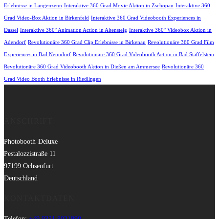
Erlebnisse in Langenzenn
Interaktive 360 Grad Movie Aktion in Zschopau
Interaktive 360
Grad Video-Box Aktion in Birkenfeld
Interaktive 360 Grad Videobooth Experiences in
Dassel
Interaktive 360° Animation Action in Altensteig
Interaktive 360° Videobox Aktion in
Adendorf
Revolutionäre 360 Grad Clip Erlebnisse in Birkenau
Revolutionäre 360 Grad Film
Experiences in Bad Nenndorf
Revolutionäre 360 Grad Videobooth Action in Bad Staffelstein
Revolutionäre 360 Grad Videobooth Aktion in Dießen am Ammersee
Revolutionäre 360
Grad Video Booth Erlebnisse in Riedlingen
ANSCHRIFT
Photobooth-Deluxe
Pestalozzistraße 11
97199 Ochsenfurt
Deutschland
KONTAKTDATEN
Telefon:
+49 9331 8021990