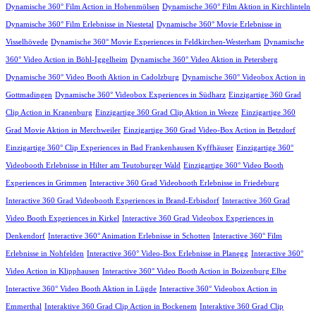
Dynamische 360° Film Action in Hohenmölsen
Dynamische 360° Film Aktion in Kirchlinteln
Dynamische 360° Film Erlebnisse in Niestetal
Dynamische 360° Movie Erlebnisse in
Visselhövede
Dynamische 360° Movie Experiences in Feldkirchen-Westerham
Dynamische
360° Video Action in Böhl-Iggelheim
Dynamische 360° Video Aktion in Petersberg
Dynamische 360° Video Booth Aktion in Cadolzburg
Dynamische 360° Videobox Action in
Gottmadingen
Dynamische 360° Videobox Experiences in Südharz
Einzigartige 360 Grad
Clip Action in Kranenburg
Einzigartige 360 Grad Clip Aktion in Weeze
Einzigartige 360
Grad Movie Aktion in Merchweiler
Einzigartige 360 Grad Video-Box Action in Betzdorf
Einzigartige 360° Clip Experiences in Bad Frankenhausen Kyffhäuser
Einzigartige 360°
Videobooth Erlebnisse in Hilter am Teutoburger Wald
Einzigartige 360° Video Booth
Experiences in Grimmen
Interactive 360 Grad Videobooth Erlebnisse in Friedeburg
Interactive 360 Grad Videobooth Experiences in Brand-Erbisdorf
Interactive 360 Grad
Video Booth Experiences in Kirkel
Interactive 360 Grad Videobox Experiences in
Denkendorf
Interactive 360° Animation Erlebnisse in Schotten
Interactive 360° Film
Erlebnisse in Nohfelden
Interactive 360° Video-Box Erlebnisse in Planegg
Interactive 360°
Video Action in Klipphausen
Interactive 360° Video Booth Action in Boizenburg Elbe
Interactive 360° Video Booth Aktion in Lügde
Interactive 360° Videobox Action in
Emmerthal
Interaktive 360 Grad Clip Action in Bockenem
Interaktive 360 Grad Clip