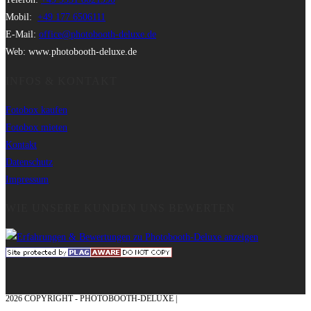
Mobil:
+49 177 6506111
E-Mail:
office@photobooth-deluxe.de
Web: www.photobooth-deluxe.de
INFOS & KONTAKT
Fotobox kaufen
Fotobox mieten
Kontakt
Datenschutz
Impressum
WIE UNSERE KUNDEN UNS BEWERTEN
2026 COPYRIGHT - PHOTOBOOTH-DELUXE |
GRAFIK & KONZEPTION MIT ❤
AUS DEM MÜNSTERLAND – EHRENPLATZ