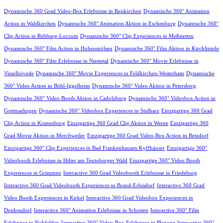
Dynamische 360 Grad Video-Box Erlebnisse in Reiskirchen
Dynamische 360° Animation
Action in Waldkirchen
Dynamische 360° Animation Aktion in Eschenburg
Dynamische 360°
Clip Action in Rehburg-Loccum
Dynamische 360° Clip Experiences in Meßstetten
Dynamische 360° Film Action in Hohenmölsen
Dynamische 360° Film Aktion in Kirchlinteln
Dynamische 360° Film Erlebnisse in Niestetal
Dynamische 360° Movie Erlebnisse in
Visselhövede
Dynamische 360° Movie Experiences in Feldkirchen-Westerham
Dynamische
360° Video Action in Böhl-Iggelheim
Dynamische 360° Video Aktion in Petersberg
Dynamische 360° Video Booth Aktion in Cadolzburg
Dynamische 360° Videobox Action in
Gottmadingen
Dynamische 360° Videobox Experiences in Südharz
Einzigartige 360 Grad
Clip Action in Kranenburg
Einzigartige 360 Grad Clip Aktion in Weeze
Einzigartige 360
Grad Movie Aktion in Merchweiler
Einzigartige 360 Grad Video-Box Action in Betzdorf
Einzigartige 360° Clip Experiences in Bad Frankenhausen Kyffhäuser
Einzigartige 360°
Videobooth Erlebnisse in Hilter am Teutoburger Wald
Einzigartige 360° Video Booth
Experiences in Grimmen
Interactive 360 Grad Videobooth Erlebnisse in Friedeburg
Interactive 360 Grad Videobooth Experiences in Brand-Erbisdorf
Interactive 360 Grad
Video Booth Experiences in Kirkel
Interactive 360 Grad Videobox Experiences in
Denkendorf
Interactive 360° Animation Erlebnisse in Schotten
Interactive 360° Film
Erlebnisse in Nohfelden
Interactive 360° Video-Box Erlebnisse in Planegg
Interactive 360°