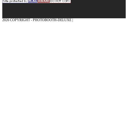
2026 COPYRIGHT - PHOTOBOOTH-DELUXE |
GRAFIK & KONZEPTION MIT ❤
AUS DEM MÜNSTERLAND – EHRENPLATZ