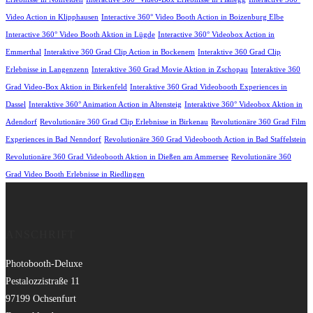
Video Action in Klipphausen
Interactive 360° Video Booth Action in Boizenburg Elbe
Interactive 360° Video Booth Aktion in Lügde
Interactive 360° Videobox Action in
Emmerthal
Interaktive 360 Grad Clip Action in Bockenem
Interaktive 360 Grad Clip
Erlebnisse in Langenzenn
Interaktive 360 Grad Movie Aktion in Zschopau
Interaktive 360
Grad Video-Box Aktion in Birkenfeld
Interaktive 360 Grad Videobooth Experiences in
Dassel
Interaktive 360° Animation Action in Altensteig
Interaktive 360° Videobox Aktion in
Adendorf
Revolutionäre 360 Grad Clip Erlebnisse in Birkenau
Revolutionäre 360 Grad Film
Experiences in Bad Nenndorf
Revolutionäre 360 Grad Videobooth Action in Bad Staffelstein
Revolutionäre 360 Grad Videobooth Aktion in Dießen am Ammersee
Revolutionäre 360
Grad Video Booth Erlebnisse in Riedlingen
ANSCHRIFT
Photobooth-Deluxe
Pestalozzistraße 11
97199 Ochsenfurt