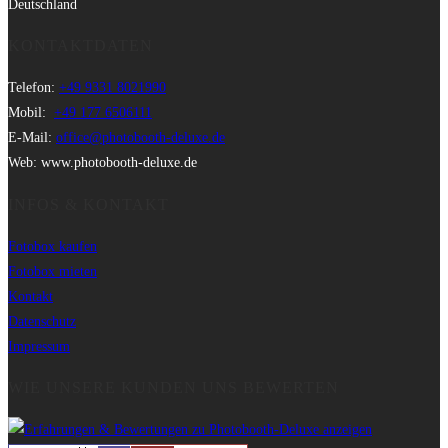
Deutschland
KONTAKTDATEN
Telefon:
+49 9331 8021990
Mobil:
+49 177 6506111
E-Mail:
office@photobooth-deluxe.de
Web: www.photobooth-deluxe.de
INFOS & KONTAKT
Fotobox kaufen
Fotobox mieten
Kontakt
Datenschutz
Impressum
WIE UNSERE KUNDEN UNS BEWERTEN