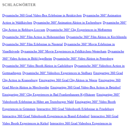
SCHLAGWÖRTER
Dynamische 360 Grad Video-Box Erlebnisse in Reiskirchen
Dynamische 360° Animation
Action in Waldkirchen
Dynamische 360° Animation Aktion in Eschenburg
Dynamische 360°
Clip Action in Rehburg-Loccum
Dynamische 360° Clip Experiences in Meßstetten
Dynamische 360° Film Action in Hohenmölsen
Dynamische 360° Film Aktion in Kirchlinteln
Dynamische 360° Film Erlebnisse in Niestetal
Dynamische 360° Movie Erlebnisse in
Visselhövede
Dynamische 360° Movie Experiences in Feldkirchen-Westerham
Dynamische
360° Video Action in Böhl-Iggelheim
Dynamische 360° Video Aktion in Petersberg
Dynamische 360° Video Booth Aktion in Cadolzburg
Dynamische 360° Videobox Action in
Gottmadingen
Dynamische 360° Videobox Experiences in Südharz
Einzigartige 360 Grad
Clip Action in Kranenburg
Einzigartige 360 Grad Clip Aktion in Weeze
Einzigartige 360
Grad Movie Aktion in Merchweiler
Einzigartige 360 Grad Video-Box Action in Betzdorf
Einzigartige 360° Clip Experiences in Bad Frankenhausen Kyffhäuser
Einzigartige 360°
Videobooth Erlebnisse in Hilter am Teutoburger Wald
Einzigartige 360° Video Booth
Experiences in Grimmen
Interactive 360 Grad Videobooth Erlebnisse in Friedeburg
Interactive 360 Grad Videobooth Experiences in Brand-Erbisdorf
Interactive 360 Grad
Video Booth Experiences in Kirkel
Interactive 360 Grad Videobox Experiences in