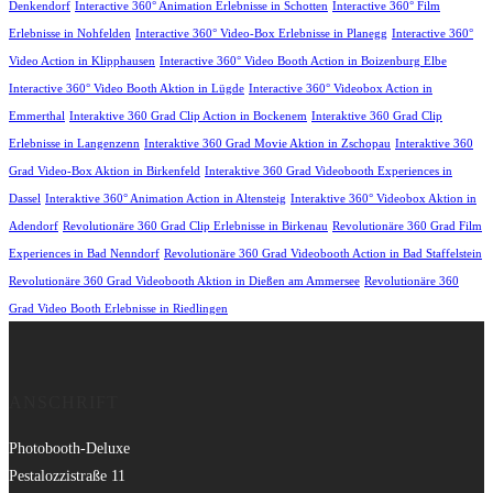
Denkendorf
Interactive 360° Animation Erlebnisse in Schotten
Interactive 360° Film
Erlebnisse in Nohfelden
Interactive 360° Video-Box Erlebnisse in Planegg
Interactive 360°
Video Action in Klipphausen
Interactive 360° Video Booth Action in Boizenburg Elbe
Interactive 360° Video Booth Aktion in Lügde
Interactive 360° Videobox Action in
Emmerthal
Interaktive 360 Grad Clip Action in Bockenem
Interaktive 360 Grad Clip
Erlebnisse in Langenzenn
Interaktive 360 Grad Movie Aktion in Zschopau
Interaktive 360
Grad Video-Box Aktion in Birkenfeld
Interaktive 360 Grad Videobooth Experiences in
Dassel
Interaktive 360° Animation Action in Altensteig
Interaktive 360° Videobox Aktion in
Adendorf
Revolutionäre 360 Grad Clip Erlebnisse in Birkenau
Revolutionäre 360 Grad Film
Experiences in Bad Nenndorf
Revolutionäre 360 Grad Videobooth Action in Bad Staffelstein
Revolutionäre 360 Grad Videobooth Aktion in Dießen am Ammersee
Revolutionäre 360
Grad Video Booth Erlebnisse in Riedlingen
ANSCHRIFT
Photobooth-Deluxe
Pestalozzistraße 11