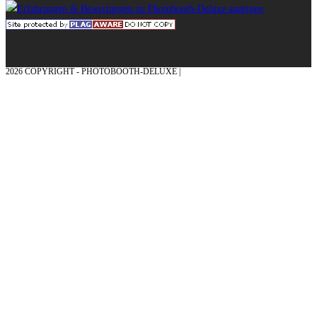
2026 COPYRIGHT - PHOTOBOOTH-DELUXE |
GRAFIK & KONZEPTION MIT ❤
AUS DEM MÜNSTERLAND – EHRENPLATZ