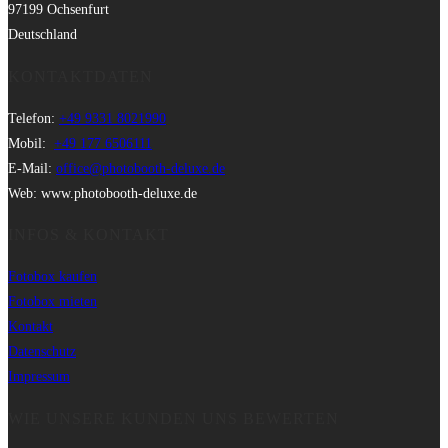
97199 Ochsenfurt
Deutschland
KONTAKTDATEN
Telefon:
+49 9331 8021990
Mobil:
+49 177 6506111
E-Mail:
office@photobooth-deluxe.de
Web: www.photobooth-deluxe.de
INFOS & KONTAKT
Fotobox kaufen
Fotobox mieten
Kontakt
Datenschutz
Impressum
WIE UNSERE KUNDEN UNS BEWERTEN