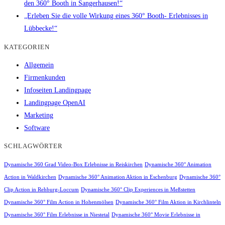
den 360° Booth in Sangerhausen!“
„Erleben Sie die volle Wirkung eines 360° Booth- Erlebnisses in
Lübbecke!“
KATEGORIEN
Allgemein
Firmenkunden
Infoseiten Landingpage
Landingpage OpenAI
Marketing
Software
SCHLAGWÖRTER
Dynamische 360 Grad Video-Box Erlebnisse in Reiskirchen
Dynamische 360° Animation
Action in Waldkirchen
Dynamische 360° Animation Aktion in Eschenburg
Dynamische 360°
Clip Action in Rehburg-Loccum
Dynamische 360° Clip Experiences in Meßstetten
Dynamische 360° Film Action in Hohenmölsen
Dynamische 360° Film Aktion in Kirchlinteln
Dynamische 360° Film Erlebnisse in Niestetal
Dynamische 360° Movie Erlebnisse in