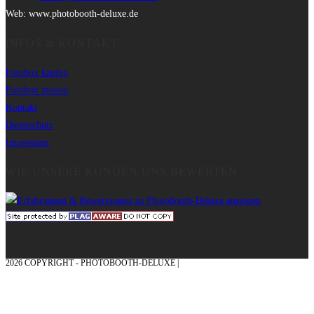
Web: www.photobooth-deluxe.de
INFOS & KONTAKT
Fotobox kaufen
Fotobox mieten
Kontakt
Datenschutz
Impressum
WIE UNSERE KUNDEN UNS BEWERTEN
2026 COPYRIGHT - PHOTOBOOTH-DELUXE |
GRAFIK & KONZEPTION MIT ❤
AUS DEM MÜNSTERLAND – EHRENPLATZ