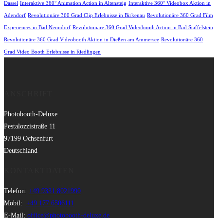
Dassel
Interaktive 360° Animation Action in Altensteig
Interaktive 360° Videobox Aktion in
Adendorf
Revolutionäre 360 Grad Clip Erlebnisse in Birkenau
Revolutionäre 360 Grad Film
Experiences in Bad Nenndorf
Revolutionäre 360 Grad Videobooth Action in Bad Staffelstein
Revolutionäre 360 Grad Videobooth Aktion in Dießen am Ammersee
Revolutionäre 360
Grad Video Booth Erlebnisse in Riedlingen
ANSCHRIFT
Photobooth-Deluxe
Pestalozzistraße 11
97199 Ochsenfurt
Deutschland
KONTAKTDATEN
Telefon:
+49 9331 8021990
Mobil:
+49 177 6506111
E-Mail:
office@photobooth-deluxe.de