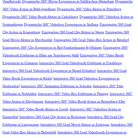
Visselhövede
Dynamische 360° Movie Experiences in Feldkirchen-Westerham
Dynamische
360° Video Action in Böhl-Iggelheim
Dynamische 360° Video Aktion in Petersberg
Dynamische 360° Video Booth Aktion in Cadolzburg
Dynamische 360° Videobox Action in
Gottmadingen
Dynamische 360° Videobox Experiences in Südharz
Einzigartige 360 Grad
Clip Action in Kranenburg
Einzigartige 360 Grad Clip Aktion in Weeze
Einzigartige 360
Grad Movie Aktion in Merchweiler
Einzigartige 360 Grad Video-Box Action in Betzdorf
Einzigartige 360° Clip Experiences in Bad Frankenhausen Kyffhäuser
Einzigartige 360°
Videobooth Erlebnisse in Hilter am Teutoburger Wald
Einzigartige 360° Video Booth
Experiences in Grimmen
Interactive 360 Grad Videobooth Erlebnisse in Friedeburg
Interactive 360 Grad Videobooth Experiences in Brand-Erbisdorf
Interactive 360 Grad
Video Booth Experiences in Kirkel
Interactive 360 Grad Videobox Experiences in
Denkendorf
Interactive 360° Animation Erlebnisse in Schotten
Interactive 360° Film
Erlebnisse in Nohfelden
Interactive 360° Video-Box Erlebnisse in Planegg
Interactive 360°
Video Action in Klipphausen
Interactive 360° Video Booth Action in Boizenburg Elbe
Interactive 360° Video Booth Aktion in Lügde
Interactive 360° Videobox Action in
Emmerthal
Interaktive 360 Grad Clip Action in Bockenem
Interaktive 360 Grad Clip
Erlebnisse in Langenzenn
Interaktive 360 Grad Movie Aktion in Zschopau
Interaktive 360
Grad Video-Box Aktion in Birkenfeld
Interaktive 360 Grad Videobooth Experiences in