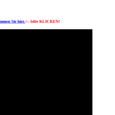
ommen Sie hier.
<– bitte KLICKEN!