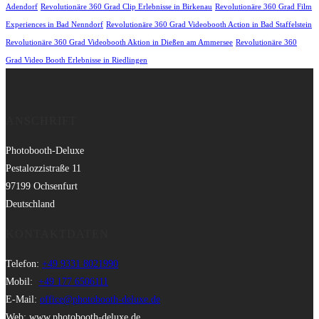
Adendorf
Revolutionäre 360 Grad Clip Erlebnisse in Birkenau
Revolutionäre 360 Grad Film
Experiences in Bad Nenndorf
Revolutionäre 360 Grad Videobooth Action in Bad Staffelstein
Revolutionäre 360 Grad Videobooth Aktion in Dießen am Ammersee
Revolutionäre 360
Grad Video Booth Erlebnisse in Riedlingen
ANSCHRIFT
Photobooth-Deluxe
Pestalozzistraße 11
97199 Ochsenfurt
Deutschland
KONTAKTDATEN
Telefon:
+49 9331 8021990
Mobil:
+49 177 6506111
E-Mail:
office@photobooth-deluxe.de
Web: www.photobooth-deluxe.de