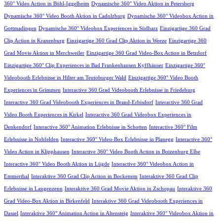
360° Video Action in Böhl-Iggelheim
Dynamische 360° Video Aktion in Petersberg
Dynamische 360° Video Booth Aktion in Cadolzburg
Dynamische 360° Videobox Action in
Gottmadingen
Dynamische 360° Videobox Experiences in Südharz
Einzigartige 360 Grad
Clip Action in Kranenburg
Einzigartige 360 Grad Clip Aktion in Weeze
Einzigartige 360
Grad Movie Aktion in Merchweiler
Einzigartige 360 Grad Video-Box Action in Betzdorf
Einzigartige 360° Clip Experiences in Bad Frankenhausen Kyffhäuser
Einzigartige 360°
Videobooth Erlebnisse in Hilter am Teutoburger Wald
Einzigartige 360° Video Booth
Experiences in Grimmen
Interactive 360 Grad Videobooth Erlebnisse in Friedeburg
Interactive 360 Grad Videobooth Experiences in Brand-Erbisdorf
Interactive 360 Grad
Video Booth Experiences in Kirkel
Interactive 360 Grad Videobox Experiences in
Denkendorf
Interactive 360° Animation Erlebnisse in Schotten
Interactive 360° Film
Erlebnisse in Nohfelden
Interactive 360° Video-Box Erlebnisse in Planegg
Interactive 360°
Video Action in Klipphausen
Interactive 360° Video Booth Action in Boizenburg Elbe
Interactive 360° Video Booth Aktion in Lügde
Interactive 360° Videobox Action in
Emmerthal
Interaktive 360 Grad Clip Action in Bockenem
Interaktive 360 Grad Clip
Erlebnisse in Langenzenn
Interaktive 360 Grad Movie Aktion in Zschopau
Interaktive 360
Grad Video-Box Aktion in Birkenfeld
Interaktive 360 Grad Videobooth Experiences in
Dassel
Interaktive 360° Animation Action in Altensteig
Interaktive 360° Videobox Aktion in