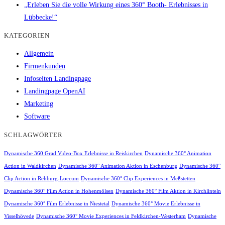
„Erleben Sie die volle Wirkung eines 360° Booth- Erlebnisses in
Lübbecke!“
KATEGORIEN
Allgemein
Firmenkunden
Infoseiten Landingpage
Landingpage OpenAI
Marketing
Software
SCHLAGWÖRTER
Dynamische 360 Grad Video-Box Erlebnisse in Reiskirchen
Dynamische 360° Animation
Action in Waldkirchen
Dynamische 360° Animation Aktion in Eschenburg
Dynamische 360°
Clip Action in Rehburg-Loccum
Dynamische 360° Clip Experiences in Meßstetten
Dynamische 360° Film Action in Hohenmölsen
Dynamische 360° Film Aktion in Kirchlinteln
Dynamische 360° Film Erlebnisse in Niestetal
Dynamische 360° Movie Erlebnisse in
Visselhövede
Dynamische 360° Movie Experiences in Feldkirchen-Westerham
Dynamische