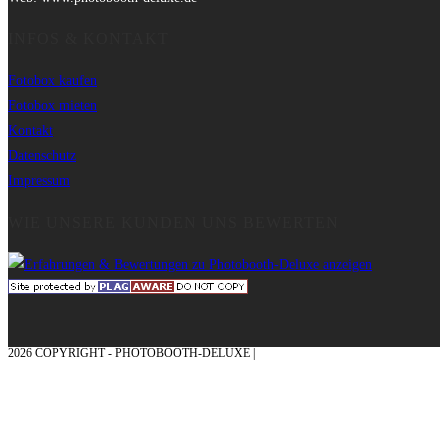
INFOS & KONTAKT
Fotobox kaufen
Fotobox mieten
Kontakt
Datenschutz
Impressum
WIE UNSERE KUNDEN UNS BEWERTEN
2026 COPYRIGHT - PHOTOBOOTH-DELUXE |
GRAFIK & KONZEPTION MIT ❤
AUS DEM MÜNSTERLAND – EHRENPLATZ