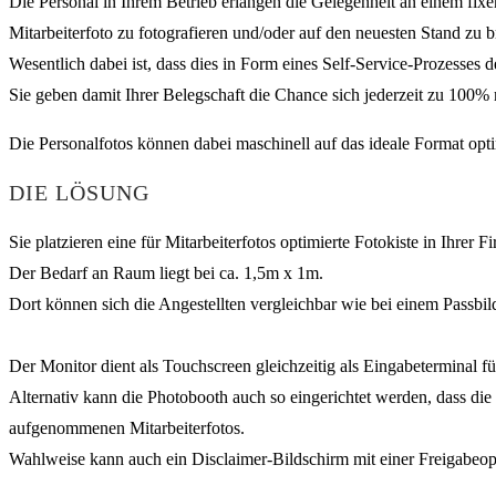
Die Personal in Ihrem Betrieb erlangen die Gelegenheit an einem fixe
Mitarbeiterfoto zu fotografieren und/oder auf den neuesten Stand zu b
Wesentlich dabei ist, dass dies in Form eines Self-Service-Prozesses d
Sie geben damit Ihrer Belegschaft die Chance sich jederzeit zu 100% m
Die Personalfotos können dabei maschinell auf das ideale Format opt
DIE LÖSUNG
Sie platzieren eine für Mitarbeiterfotos optimierte Fotokiste in Ihrer
Der Bedarf an Raum liegt bei ca. 1,5m x 1m.
Dort können sich die Angestellten vergleichbar wie bei einem Passbil
Der Monitor dient als Touchscreen gleichzeitig als Eingabeterminal
Alternativ kann die Photobooth auch so eingerichtet werden, dass di
aufgenommenen Mitarbeiterfotos.
Wahlweise kann auch ein Disclaimer-Bildschirm mit einer Freigabeopt