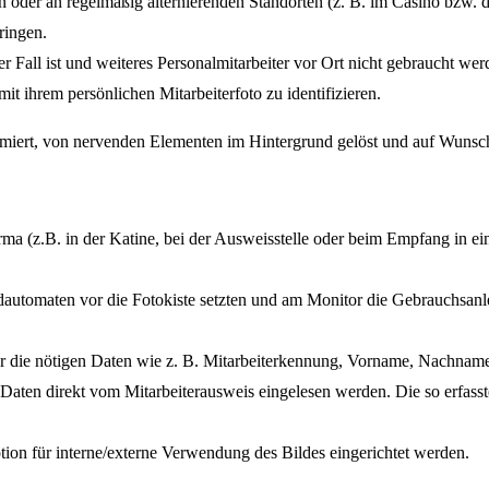
n oder an regelmäßig alternierenden Standorten (z. B. im Casino bzw. d
ringen.
er Fall ist und weiteres Personalmitarbeiter vor Ort nicht gebraucht wer
it ihrem persönlichen Mitarbeiterfoto zu identifizieren.
imiert, von nervenden Elementen im Hintergrund gelöst und auf Wunsch
 Firma (z.B. in der Katine, bei der Ausweisstelle oder beim Empfang in e
dautomaten vor die Fotokiste setzten und am Monitor die Gebrauchsanle
 für die nötigen Daten wie z. B. Mitarbeiterkennung, Vorname, Nachna
e Daten direkt vom Mitarbeiterausweis eingelesen werden. Die so erfas
ion für interne/externe Verwendung des Bildes eingerichtet werden.