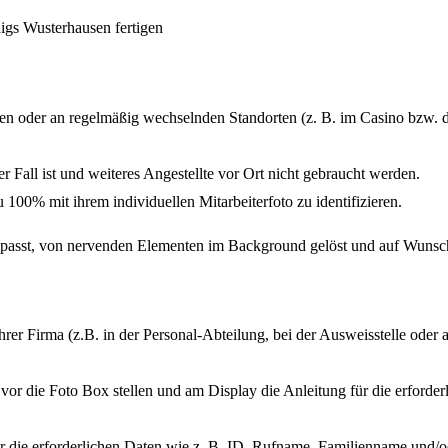
n oder an regelmäßig wechselnden Standorten (z. B. im Casino bzw. de
er Fall ist und weiteres Angestellte vor Ort nicht gebraucht werden.
 100% mit ihrem individuellen Mitarbeiterfoto zu identifizieren.
epasst, von nervenden Elementen im Background gelöst und auf Wunsch
 Ihrer Firma (z.B. in der Personal-Abteilung, bei der Ausweisstelle ode
vor die Foto Box stellen und am Display die Anleitung für die erforder
für die erforderlichen Daten wie z. B. ID, Rufname, Familienname und/