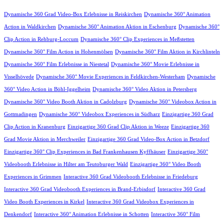
Dynamische 360 Grad Video-Box Erlebnisse in Reiskirchen
Dynamische 360° Animation
Action in Waldkirchen
Dynamische 360° Animation Aktion in Eschenburg
Dynamische 360°
Clip Action in Rehburg-Loccum
Dynamische 360° Clip Experiences in Meßstetten
Dynamische 360° Film Action in Hohenmölsen
Dynamische 360° Film Aktion in Kirchlinteln
Dynamische 360° Film Erlebnisse in Niestetal
Dynamische 360° Movie Erlebnisse in
Visselhövede
Dynamische 360° Movie Experiences in Feldkirchen-Westerham
Dynamische
360° Video Action in Böhl-Iggelheim
Dynamische 360° Video Aktion in Petersberg
Dynamische 360° Video Booth Aktion in Cadolzburg
Dynamische 360° Videobox Action in
Gottmadingen
Dynamische 360° Videobox Experiences in Südharz
Einzigartige 360 Grad
Clip Action in Kranenburg
Einzigartige 360 Grad Clip Aktion in Weeze
Einzigartige 360
Grad Movie Aktion in Merchweiler
Einzigartige 360 Grad Video-Box Action in Betzdorf
Einzigartige 360° Clip Experiences in Bad Frankenhausen Kyffhäuser
Einzigartige 360°
Videobooth Erlebnisse in Hilter am Teutoburger Wald
Einzigartige 360° Video Booth
Experiences in Grimmen
Interactive 360 Grad Videobooth Erlebnisse in Friedeburg
Interactive 360 Grad Videobooth Experiences in Brand-Erbisdorf
Interactive 360 Grad
Video Booth Experiences in Kirkel
Interactive 360 Grad Videobox Experiences in
Denkendorf
Interactive 360° Animation Erlebnisse in Schotten
Interactive 360° Film