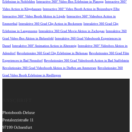
Erlebnisse in Nohfelden
Interactive 360° Video-Box Erlebnisse in Planegg
Interactive 360°
Video Action in Klipphausen
Interactive 360° Video Booth Action in Boizenburg Elbe
Interactive 360° Video Booth Aktion in Lügde
Interactive 360° Videobox Action in
Emmerthal
Interaktive 360 Grad Clip Action in Bockenem
Interaktive 360 Grad Clip
Erlebnisse in Langenzenn
Interaktive 360 Grad Movie Aktion in Zschopau
Interaktive 360
Grad Video-Box Aktion in Birkenfeld
Interaktive 360 Grad Videobooth Experiences in
Dassel
Interaktive 360° Animation Action in Altensteig
Interaktive 360° Videobox Aktion in
Adendorf
Revolutionäre 360 Grad Clip Erlebnisse in Birkenau
Revolutionäre 360 Grad Film
Experiences in Bad Nenndorf
Revolutionäre 360 Grad Videobooth Action in Bad Staffelstein
Revolutionäre 360 Grad Videobooth Aktion in Dießen am Ammersee
Revolutionäre 360
Grad Video Booth Erlebnisse in Riedlingen
ANSCHRIFT
Photobooth-Deluxe
Pestalozzistraße 11
97199 Ochsenfurt