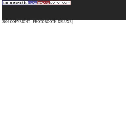
2026 COPYRIGHT - PHOTOBOOTH-DELUXE |
GRAFIK & KONZEPTION MIT ❤
AUS DEM MÜNSTERLAND – EHRENPLATZ