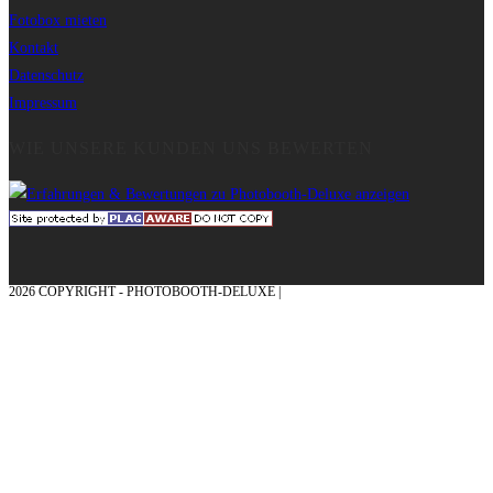
Fotobox mieten
Kontakt
Datenschutz
Impressum
WIE UNSERE KUNDEN UNS BEWERTEN
2026 COPYRIGHT - PHOTOBOOTH-DELUXE |
GRAFIK & KONZEPTION MIT ❤
AUS DEM MÜNSTERLAND – EHRENPLATZ