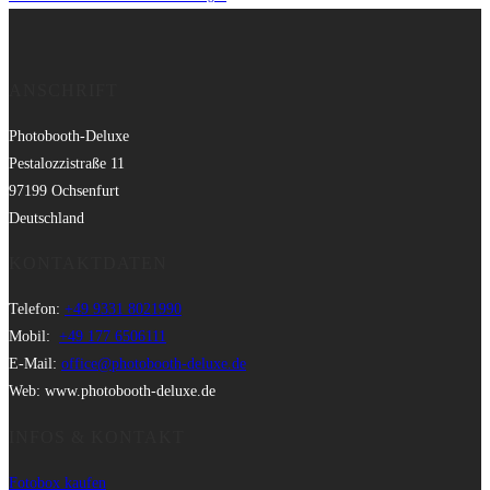
ANSCHRIFT
Photobooth-Deluxe
Pestalozzistraße 11
97199 Ochsenfurt
Deutschland
KONTAKTDATEN
Telefon:
+49 9331 8021990
Mobil:
+49 177 6506111
E-Mail:
office@photobooth-deluxe.de
Web: www.photobooth-deluxe.de
INFOS & KONTAKT
Fotobox kaufen