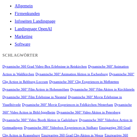
Allgemein
Firmenkunden
Infoseiten Landingpage
Landingpage OpenAI
Marketing
Software
SCHLAGWÖRTER
Dynamische 360 Grad Video-Box Erlebnisse in Reiskirchen
Dynamische 360° Animation
Action in Waldkirchen
Dynamische 360° Animation Aktion in Eschenburg
Dynamische 360°
Clip Action in Rehburg-Loccum
Dynamische 360° Clip Experiences in Meßstetten
Dynamische 360° Film Action in Hohenmölsen
Dynamische 360° Film Aktion in Kirchlinteln
Dynamische 360° Film Erlebnisse in Niestetal
Dynamische 360° Movie Erlebnisse in
Visselhövede
Dynamische 360° Movie Experiences in Feldkirchen-Westerham
Dynamische
360° Video Action in Böhl-Iggelheim
Dynamische 360° Video Aktion in Petersberg
Dynamische 360° Video Booth Aktion in Cadolzburg
Dynamische 360° Videobox Action in
Gottmadingen
Dynamische 360° Videobox Experiences in Südharz
Einzigartige 360 Grad
Clip Action in Kranenburg
Einzigartige 360 Grad Clip Aktion in Weeze
Einzigartige 360