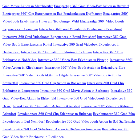
Grad Movie Aktion in Merchweiler
Einzigartige 360 Grad Video-Box Action in Betzdorf
Einzigartige 360° Clip Experiences in Bad Frankenhausen Kyffhäuser
Einzigartige 360°
Videobooth Erlebnisse in Hilter am Teutoburger Wald
Einzigartige 360° Video Booth
Experiences in Grimmen
Interactive 360 Grad Videobooth Erlebnisse in Friedeburg
Interactive 360 Grad Videobooth Experiences in Brand-Erbisdorf
Interactive 360 Grad
Video Booth Experiences in Kirkel
Interactive 360 Grad Videobox Experiences in
Denkendorf
Interactive 360° Animation Erlebnisse in Schotten
Interactive 360° Film
Erlebnisse in Nohfelden
Interactive 360° Video-Box Erlebnisse in Planegg
Interactive 360°
Video Action in Klipphausen
Interactive 360° Video Booth Action in Boizenburg Elbe
Interactive 360° Video Booth Aktion in Lügde
Interactive 360° Videobox Action in
Emmerthal
Interaktive 360 Grad Clip Action in Bockenem
Interaktive 360 Grad Clip
Erlebnisse in Langenzenn
Interaktive 360 Grad Movie Aktion in Zschopau
Interaktive 360
Grad Video-Box Aktion in Birkenfeld
Interaktive 360 Grad Videobooth Experiences in
Dassel
Interaktive 360° Animation Action in Altensteig
Interaktive 360° Videobox Aktion in
Adendorf
Revolutionäre 360 Grad Clip Erlebnisse in Birkenau
Revolutionäre 360 Grad Film
Experiences in Bad Nenndorf
Revolutionäre 360 Grad Videobooth Action in Bad Staffelstein
Revolutionäre 360 Grad Videobooth Aktion in Dießen am Ammersee
Revolutionäre 360
Grad Video Booth Erlebnisse in Riedlingen