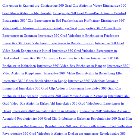
Clip Action in Kranenburg
Einzigartige 360 Grad Clip Aktion in Weeze
Einzigartige 360
Grad Movie Aktion in Merchweiler
Einzigartige 360 Grad Video-Box Action in Betzdorf
Einzigartige 360° Clip Experiences in Bad Frankenhausen Kyffhäuser
Einzigartige 360°
Videobooth Erlebnisse in Hilter am Teutoburger Wald
Einzigartige 360° Video Booth
Experiences in Grimmen
Interactive 360 Grad Videobooth Erlebnisse in Friedeburg
Interactive 360 Grad Videobooth Experiences in Brand-Erbisdorf
Interactive 360 Grad
Video Booth Experiences in Kirkel
Interactive 360 Grad Videobox Experiences in
Denkendorf
Interactive 360° Animation Erlebnisse in Schotten
Interactive 360° Film
Erlebnisse in Nohfelden
Interactive 360° Video-Box Erlebnisse in Planegg
Interactive 360°
Video Action in Klipphausen
Interactive 360° Video Booth Action in Boizenburg Elbe
Interactive 360° Video Booth Aktion in Lügde
Interactive 360° Videobox Action in
Emmerthal
Interaktive 360 Grad Clip Action in Bockenem
Interaktive 360 Grad Clip
Erlebnisse in Langenzenn
Interaktive 360 Grad Movie Aktion in Zschopau
Interaktive 360
Grad Video-Box Aktion in Birkenfeld
Interaktive 360 Grad Videobooth Experiences in
Dassel
Interaktive 360° Animation Action in Altensteig
Interaktive 360° Videobox Aktion in
Adendorf
Revolutionäre 360 Grad Clip Erlebnisse in Birkenau
Revolutionäre 360 Grad Film
Experiences in Bad Nenndorf
Revolutionäre 360 Grad Videobooth Action in Bad Staffelstein
Revolutionäre 360 Grad Videobooth Aktion in Dießen am Ammersee
Revolutionäre 360