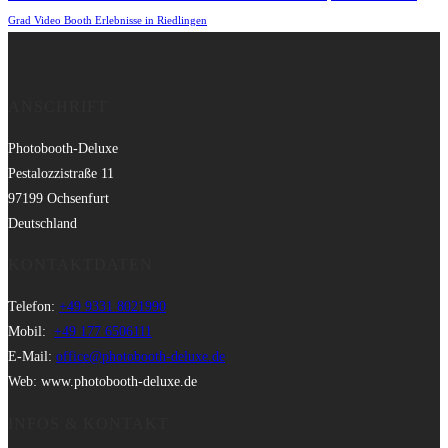
Grad Video Booth Erlebnisse in Riedlingen
ANSCHRIFT
Photobooth-Deluxe
Pestalozzistraße 11
97199 Ochsenfurt
Deutschland
KONTAKTDATEN
Telefon:
+49 9331 8021990
Mobil:
+49 177 6506111
E-Mail:
office@photobooth-deluxe.de
Web: www.photobooth-deluxe.de
INFOS & KONTAKT