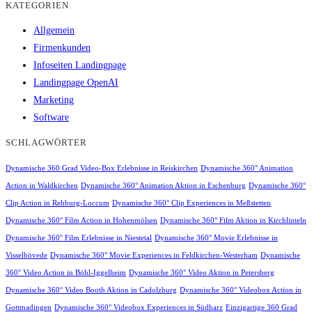
KATEGORIEN
Allgemein
Firmenkunden
Infoseiten Landingpage
Landingpage OpenAI
Marketing
Software
SCHLAGWÖRTER
Dynamische 360 Grad Video-Box Erlebnisse in Reiskirchen
Dynamische 360° Animation
Action in Waldkirchen
Dynamische 360° Animation Aktion in Eschenburg
Dynamische 360°
Clip Action in Rehburg-Loccum
Dynamische 360° Clip Experiences in Meßstetten
Dynamische 360° Film Action in Hohenmölsen
Dynamische 360° Film Aktion in Kirchlinteln
Dynamische 360° Film Erlebnisse in Niestetal
Dynamische 360° Movie Erlebnisse in
Visselhövede
Dynamische 360° Movie Experiences in Feldkirchen-Westerham
Dynamische
360° Video Action in Böhl-Iggelheim
Dynamische 360° Video Aktion in Petersberg
Dynamische 360° Video Booth Aktion in Cadolzburg
Dynamische 360° Videobox Action in
Gottmadingen
Dynamische 360° Videobox Experiences in Südharz
Einzigartige 360 Grad