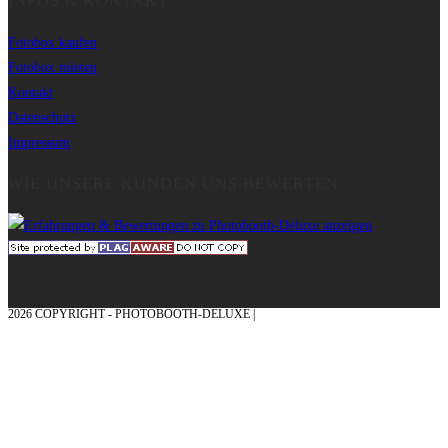
INFOS & KONTAKT
Fotobox kaufen
Fotobox mieten
Kontakt
Datenschutz
Impressum
WIE UNSERE KUNDEN UNS BEWERTEN
2026 COPYRIGHT - PHOTOBOOTH-DELUXE |
GRAFIK & KONZEPTION MIT ❤
AUS DEM MÜNSTERLAND – EHRENPLATZ