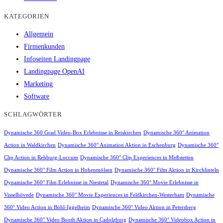
KATEGORIEN
Allgemein
Firmenkunden
Infoseiten Landingpage
Landingpage OpenAI
Marketing
Software
SCHLAGWÖRTER
Dynamische 360 Grad Video-Box Erlebnisse in Reiskirchen
Dynamische 360° Animation
Action in Waldkirchen
Dynamische 360° Animation Aktion in Eschenburg
Dynamische 360°
Clip Action in Rehburg-Loccum
Dynamische 360° Clip Experiences in Meßstetten
Dynamische 360° Film Action in Hohenmölsen
Dynamische 360° Film Aktion in Kirchlinteln
Dynamische 360° Film Erlebnisse in Niestetal
Dynamische 360° Movie Erlebnisse in
Visselhövede
Dynamische 360° Movie Experiences in Feldkirchen-Westerham
Dynamische
360° Video Action in Böhl-Iggelheim
Dynamische 360° Video Aktion in Petersberg
Dynamische 360° Video Booth Aktion in Cadolzburg
Dynamische 360° Videobox Action in