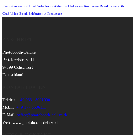
Revolutionäre 360 Grad Videobooth Aktion in Dießen am Ammersee
Revolutionäre 360
Grad Video Booth Erlebnisse in Riedlingen
ANSCHRIFT
Photobooth-Deluxe
Pestalozzistraße 11
97199 Ochsenfurt
Deutschland
KONTAKTDATEN
Telefon:
+49 9331 8021990
Mobil:
+49 177 6506111
E-Mail:
office@photobooth-deluxe.de
Web: www.photobooth-deluxe.de