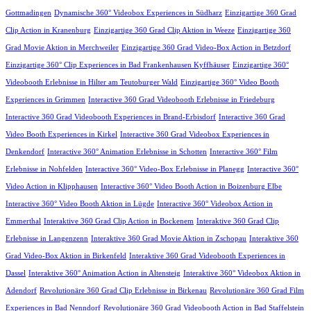
Gottmadingen
Dynamische 360° Videobox Experiences in Südharz
Einzigartige 360 Grad
Clip Action in Kranenburg
Einzigartige 360 Grad Clip Aktion in Weeze
Einzigartige 360
Grad Movie Aktion in Merchweiler
Einzigartige 360 Grad Video-Box Action in Betzdorf
Einzigartige 360° Clip Experiences in Bad Frankenhausen Kyffhäuser
Einzigartige 360°
Videobooth Erlebnisse in Hilter am Teutoburger Wald
Einzigartige 360° Video Booth
Experiences in Grimmen
Interactive 360 Grad Videobooth Erlebnisse in Friedeburg
Interactive 360 Grad Videobooth Experiences in Brand-Erbisdorf
Interactive 360 Grad
Video Booth Experiences in Kirkel
Interactive 360 Grad Videobox Experiences in
Denkendorf
Interactive 360° Animation Erlebnisse in Schotten
Interactive 360° Film
Erlebnisse in Nohfelden
Interactive 360° Video-Box Erlebnisse in Planegg
Interactive 360°
Video Action in Klipphausen
Interactive 360° Video Booth Action in Boizenburg Elbe
Interactive 360° Video Booth Aktion in Lügde
Interactive 360° Videobox Action in
Emmerthal
Interaktive 360 Grad Clip Action in Bockenem
Interaktive 360 Grad Clip
Erlebnisse in Langenzenn
Interaktive 360 Grad Movie Aktion in Zschopau
Interaktive 360
Grad Video-Box Aktion in Birkenfeld
Interaktive 360 Grad Videobooth Experiences in
Dassel
Interaktive 360° Animation Action in Altensteig
Interaktive 360° Videobox Aktion in
Adendorf
Revolutionäre 360 Grad Clip Erlebnisse in Birkenau
Revolutionäre 360 Grad Film
Experiences in Bad Nenndorf
Revolutionäre 360 Grad Videobooth Action in Bad Staffelstein