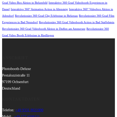
Grad Video-Box Aktion in Birkenfeld
Interaktive 360 Grad Videobooth Experiences in
Dassel
Interaktive 360° Animation Action in Altensteig
Interaktive 360° Videobox Aktion in
Adendorf
Revolutionäre 360 Grad Clip Erlebnisse in Birkenau
Revolutionäre 360 Grad Film
Experiences in Bad Nenndorf
Revolutionäre 360 Grad Videobooth Action in Bad Staffelstein
Revolutionäre 360 Grad Videobooth Aktion in Dießen am Ammersee
Revolutionäre 360
Grad Video Booth Erlebnisse in Riedlingen
ANSCHRIFT
Photobooth-Deluxe
Pestalozzistraße 11
97199 Ochsenfurt
Deutschland
KONTAKTDATEN
Telefon:
+49 9331 8021990
Mobil:
+49 177 6506111