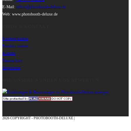
E-Mail:
office@photobooth-deluxe.de
Web: www.photobooth-deluxe.de
INFOS & KONTAKT
Fotobox kaufen
Fotobox mieten
Kontakt
Datenschutz
Impressum
WIE UNSERE KUNDEN UNS BEWERTEN
2026 COPYRIGHT - PHOTOBOOTH-DELUXE |
GRAFIK & KONZEPTION MIT ❤
AUS DEM MÜNSTERLAND – EHRENPLATZ