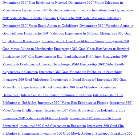
Dynamische 360° Film Erlebnisse in Niestetal
Dynamische 360° Movie Erlebnisse in
Visselhövede
Dynamische 360° Movie Experiences in Feldkirchen-Westerham
Dynamische
360° Video Action in Böhl-Iggelheim
Dynamische 360° Video Aktion in Petersberg
Dynamische 360° Video Booth Aktion in Cadolzburg
Dynamische 360° Videobox Action in
Gottmadingen
Dynamische 360° Videobox Experiences in Südharz
Einzigartige 360 Grad
Clip Action in Kranenburg
Einzigartige 360 Grad Clip Aktion in Weeze
Einzigartige 360
Grad Movie Aktion in Merchweiler
Einzigartige 360 Grad Video-Box Action in Betzdorf
Einzigartige 360° Clip Experiences in Bad Frankenhausen Kyffhäuser
Einzigartige 360°
Videobooth Erlebnisse in Hilter am Teutoburger Wald
Einzigartige 360° Video Booth
Experiences in Grimmen
Interactive 360 Grad Videobooth Erlebnisse in Friedeburg
Interactive 360 Grad Videobooth Experiences in Brand-Erbisdorf
Interactive 360 Grad
Video Booth Experiences in Kirkel
Interactive 360 Grad Videobox Experiences in
Denkendorf
Interactive 360° Animation Erlebnisse in Schotten
Interactive 360° Film
Erlebnisse in Nohfelden
Interactive 360° Video-Box Erlebnisse in Planegg
Interactive 360°
Video Action in Klipphausen
Interactive 360° Video Booth Action in Boizenburg Elbe
Interactive 360° Video Booth Aktion in Lügde
Interactive 360° Videobox Action in
Emmerthal
Interaktive 360 Grad Clip Action in Bockenem
Interaktive 360 Grad Clip
Erlebnisse in Langenzenn
Interaktive 360 Grad Movie Aktion in Zschopau
Interaktive 360