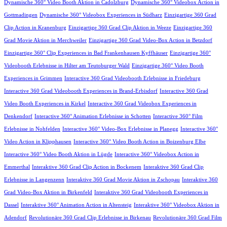
Dynamische 360° Video Booth Aktion in Cadolzburg
Dynamische 360° Videobox Action in
Gottmadingen
Dynamische 360° Videobox Experiences in Südharz
Einzigartige 360 Grad
Clip Action in Kranenburg
Einzigartige 360 Grad Clip Aktion in Weeze
Einzigartige 360
Grad Movie Aktion in Merchweiler
Einzigartige 360 Grad Video-Box Action in Betzdorf
Einzigartige 360° Clip Experiences in Bad Frankenhausen Kyffhäuser
Einzigartige 360°
Videobooth Erlebnisse in Hilter am Teutoburger Wald
Einzigartige 360° Video Booth
Experiences in Grimmen
Interactive 360 Grad Videobooth Erlebnisse in Friedeburg
Interactive 360 Grad Videobooth Experiences in Brand-Erbisdorf
Interactive 360 Grad
Video Booth Experiences in Kirkel
Interactive 360 Grad Videobox Experiences in
Denkendorf
Interactive 360° Animation Erlebnisse in Schotten
Interactive 360° Film
Erlebnisse in Nohfelden
Interactive 360° Video-Box Erlebnisse in Planegg
Interactive 360°
Video Action in Klipphausen
Interactive 360° Video Booth Action in Boizenburg Elbe
Interactive 360° Video Booth Aktion in Lügde
Interactive 360° Videobox Action in
Emmerthal
Interaktive 360 Grad Clip Action in Bockenem
Interaktive 360 Grad Clip
Erlebnisse in Langenzenn
Interaktive 360 Grad Movie Aktion in Zschopau
Interaktive 360
Grad Video-Box Aktion in Birkenfeld
Interaktive 360 Grad Videobooth Experiences in
Dassel
Interaktive 360° Animation Action in Altensteig
Interaktive 360° Videobox Aktion in
Adendorf
Revolutionäre 360 Grad Clip Erlebnisse in Birkenau
Revolutionäre 360 Grad Film