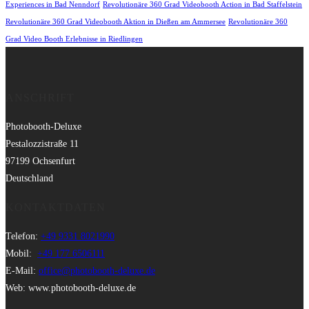
Experiences in Bad Nenndorf
Revolutionäre 360 Grad Videobooth Action in Bad Staffelstein
Revolutionäre 360 Grad Videobooth Aktion in Dießen am Ammersee
Revolutionäre 360
Grad Video Booth Erlebnisse in Riedlingen
ANSCHRIFT
Photobooth-Deluxe
Pestalozzistraße 11
97199 Ochsenfurt
Deutschland
KONTAKTDATEN
Telefon:
+49 9331 8021990
Mobil:
+49 177 6506111
E-Mail:
office@photobooth-deluxe.de
Web: www.photobooth-deluxe.de