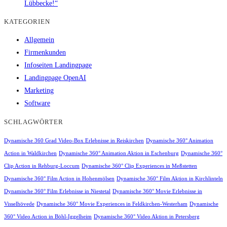
Lübbecke!“
KATEGORIEN
Allgemein
Firmenkunden
Infoseiten Landingpage
Landingpage OpenAI
Marketing
Software
SCHLAGWÖRTER
Dynamische 360 Grad Video-Box Erlebnisse in Reiskirchen
Dynamische 360° Animation
Action in Waldkirchen
Dynamische 360° Animation Aktion in Eschenburg
Dynamische 360°
Clip Action in Rehburg-Loccum
Dynamische 360° Clip Experiences in Meßstetten
Dynamische 360° Film Action in Hohenmölsen
Dynamische 360° Film Aktion in Kirchlinteln
Dynamische 360° Film Erlebnisse in Niestetal
Dynamische 360° Movie Erlebnisse in
Visselhövede
Dynamische 360° Movie Experiences in Feldkirchen-Westerham
Dynamische
360° Video Action in Böhl-Iggelheim
Dynamische 360° Video Aktion in Petersberg