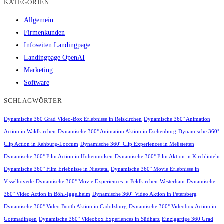
KATEGORIEN
Allgemein
Firmenkunden
Infoseiten Landingpage
Landingpage OpenAI
Marketing
Software
SCHLAGWÖRTER
Dynamische 360 Grad Video-Box Erlebnisse in Reiskirchen
Dynamische 360° Animation
Action in Waldkirchen
Dynamische 360° Animation Aktion in Eschenburg
Dynamische 360°
Clip Action in Rehburg-Loccum
Dynamische 360° Clip Experiences in Meßstetten
Dynamische 360° Film Action in Hohenmölsen
Dynamische 360° Film Aktion in Kirchlinteln
Dynamische 360° Film Erlebnisse in Niestetal
Dynamische 360° Movie Erlebnisse in
Visselhövede
Dynamische 360° Movie Experiences in Feldkirchen-Westerham
Dynamische
360° Video Action in Böhl-Iggelheim
Dynamische 360° Video Aktion in Petersberg
Dynamische 360° Video Booth Aktion in Cadolzburg
Dynamische 360° Videobox Action in
Gottmadingen
Dynamische 360° Videobox Experiences in Südharz
Einzigartige 360 Grad