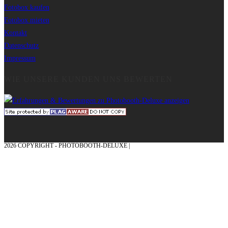
Fotobox kaufen
Fotobox mieten
Kontakt
Datenschutz
Impressum
WIE UNSERE KUNDEN UNS BEWERTEN
2026 COPYRIGHT - PHOTOBOOTH-DELUXE |
GRAFIK & KONZEPTION MIT ❤
AUS DEM MÜNSTERLAND – EHRENPLATZ