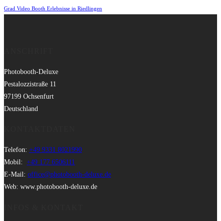
Grad Video Booth Erlebnisse in Riedlingen
ANSCHRIFT
Photobooth-Deluxe
Pestalozzistraße 11
97199 Ochsenfurt
Deutschland
KONTAKTDATEN
Telefon:
+49 9331 8021990
Mobil:
+49 177 6506111
E-Mail:
office@photobooth-deluxe.de
Web: www.photobooth-deluxe.de
INFOS & KONTAKT