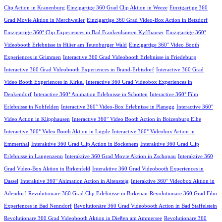
Clip Action in Kranenburg
Einzigartige 360 Grad Clip Aktion in Weeze
Einzigartige 360
Grad Movie Aktion in Merchweiler
Einzigartige 360 Grad Video-Box Action in Betzdorf
Einzigartige 360° Clip Experiences in Bad Frankenhausen Kyffhäuser
Einzigartige 360°
Videobooth Erlebnisse in Hilter am Teutoburger Wald
Einzigartige 360° Video Booth
Experiences in Grimmen
Interactive 360 Grad Videobooth Erlebnisse in Friedeburg
Interactive 360 Grad Videobooth Experiences in Brand-Erbisdorf
Interactive 360 Grad
Video Booth Experiences in Kirkel
Interactive 360 Grad Videobox Experiences in
Denkendorf
Interactive 360° Animation Erlebnisse in Schotten
Interactive 360° Film
Erlebnisse in Nohfelden
Interactive 360° Video-Box Erlebnisse in Planegg
Interactive 360°
Video Action in Klipphausen
Interactive 360° Video Booth Action in Boizenburg Elbe
Interactive 360° Video Booth Aktion in Lügde
Interactive 360° Videobox Action in
Emmerthal
Interaktive 360 Grad Clip Action in Bockenem
Interaktive 360 Grad Clip
Erlebnisse in Langenzenn
Interaktive 360 Grad Movie Aktion in Zschopau
Interaktive 360
Grad Video-Box Aktion in Birkenfeld
Interaktive 360 Grad Videobooth Experiences in
Dassel
Interaktive 360° Animation Action in Altensteig
Interaktive 360° Videobox Aktion in
Adendorf
Revolutionäre 360 Grad Clip Erlebnisse in Birkenau
Revolutionäre 360 Grad Film
Experiences in Bad Nenndorf
Revolutionäre 360 Grad Videobooth Action in Bad Staffelstein
Revolutionäre 360 Grad Videobooth Aktion in Dießen am Ammersee
Revolutionäre 360