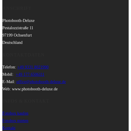
ANSCHRIFT
Photobooth-Deluxe
Pestalozzistraße 11
97199 Ochsenfurt
Deutschland
KONTAKTDATEN
Telefon:
+49 9331 8021990
Mobil:
+49 177 6506111
E-Mail:
office@photobooth-deluxe.de
Web: www.photobooth-deluxe.de
INFOS & KONTAKT
Fotobox kaufen
Fotobox mieten
Kontakt