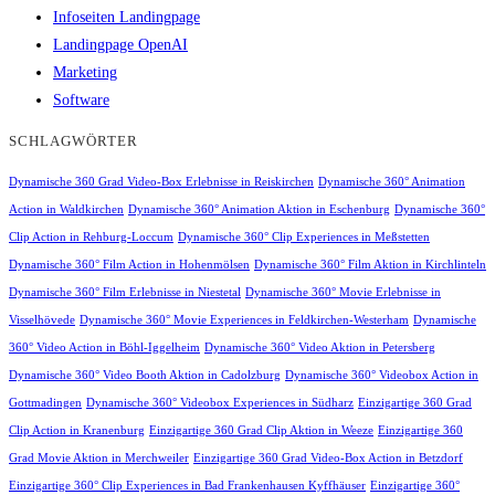
Infoseiten Landingpage
Landingpage OpenAI
Marketing
Software
SCHLAGWÖRTER
Dynamische 360 Grad Video-Box Erlebnisse in Reiskirchen
Dynamische 360° Animation
Action in Waldkirchen
Dynamische 360° Animation Aktion in Eschenburg
Dynamische 360°
Clip Action in Rehburg-Loccum
Dynamische 360° Clip Experiences in Meßstetten
Dynamische 360° Film Action in Hohenmölsen
Dynamische 360° Film Aktion in Kirchlinteln
Dynamische 360° Film Erlebnisse in Niestetal
Dynamische 360° Movie Erlebnisse in
Visselhövede
Dynamische 360° Movie Experiences in Feldkirchen-Westerham
Dynamische
360° Video Action in Böhl-Iggelheim
Dynamische 360° Video Aktion in Petersberg
Dynamische 360° Video Booth Aktion in Cadolzburg
Dynamische 360° Videobox Action in
Gottmadingen
Dynamische 360° Videobox Experiences in Südharz
Einzigartige 360 Grad
Clip Action in Kranenburg
Einzigartige 360 Grad Clip Aktion in Weeze
Einzigartige 360
Grad Movie Aktion in Merchweiler
Einzigartige 360 Grad Video-Box Action in Betzdorf
Einzigartige 360° Clip Experiences in Bad Frankenhausen Kyffhäuser
Einzigartige 360°