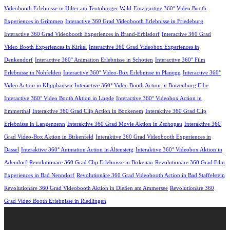
Videobooth Erlebnisse in Hilter am Teutoburger Wald
Einzigartige 360° Video Booth
Experiences in Grimmen
Interactive 360 Grad Videobooth Erlebnisse in Friedeburg
Interactive 360 Grad Videobooth Experiences in Brand-Erbisdorf
Interactive 360 Grad
Video Booth Experiences in Kirkel
Interactive 360 Grad Videobox Experiences in
Denkendorf
Interactive 360° Animation Erlebnisse in Schotten
Interactive 360° Film
Erlebnisse in Nohfelden
Interactive 360° Video-Box Erlebnisse in Planegg
Interactive 360°
Video Action in Klipphausen
Interactive 360° Video Booth Action in Boizenburg Elbe
Interactive 360° Video Booth Aktion in Lügde
Interactive 360° Videobox Action in
Emmerthal
Interaktive 360 Grad Clip Action in Bockenem
Interaktive 360 Grad Clip
Erlebnisse in Langenzenn
Interaktive 360 Grad Movie Aktion in Zschopau
Interaktive 360
Grad Video-Box Aktion in Birkenfeld
Interaktive 360 Grad Videobooth Experiences in
Dassel
Interaktive 360° Animation Action in Altensteig
Interaktive 360° Videobox Aktion in
Adendorf
Revolutionäre 360 Grad Clip Erlebnisse in Birkenau
Revolutionäre 360 Grad Film
Experiences in Bad Nenndorf
Revolutionäre 360 Grad Videobooth Action in Bad Staffelstein
Revolutionäre 360 Grad Videobooth Aktion in Dießen am Ammersee
Revolutionäre 360
Grad Video Booth Erlebnisse in Riedlingen