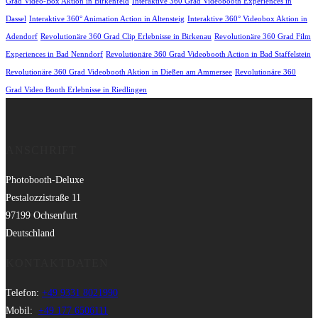
Grad Video-Box Aktion in Birkenfeld
Interaktive 360 Grad Videobooth Experiences in
Dassel
Interaktive 360° Animation Action in Altensteig
Interaktive 360° Videobox Aktion in
Adendorf
Revolutionäre 360 Grad Clip Erlebnisse in Birkenau
Revolutionäre 360 Grad Film
Experiences in Bad Nenndorf
Revolutionäre 360 Grad Videobooth Action in Bad Staffelstein
Revolutionäre 360 Grad Videobooth Aktion in Dießen am Ammersee
Revolutionäre 360
Grad Video Booth Erlebnisse in Riedlingen
ANSCHRIFT
Photobooth-Deluxe
Pestalozzistraße 11
97199 Ochsenfurt
Deutschland
KONTAKTDATEN
Telefon:
+49 9331 8021990
Mobil:
+49 177 6506111