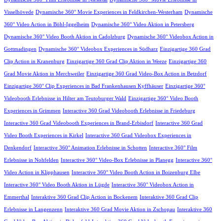
Visselhövede
Dynamische 360° Movie Experiences in Feldkirchen-Westerham
Dynamische
360° Video Action in Böhl-Iggelheim
Dynamische 360° Video Aktion in Petersberg
Dynamische 360° Video Booth Aktion in Cadolzburg
Dynamische 360° Videobox Action in
Gottmadingen
Dynamische 360° Videobox Experiences in Südharz
Einzigartige 360 Grad
Clip Action in Kranenburg
Einzigartige 360 Grad Clip Aktion in Weeze
Einzigartige 360
Grad Movie Aktion in Merchweiler
Einzigartige 360 Grad Video-Box Action in Betzdorf
Einzigartige 360° Clip Experiences in Bad Frankenhausen Kyffhäuser
Einzigartige 360°
Videobooth Erlebnisse in Hilter am Teutoburger Wald
Einzigartige 360° Video Booth
Experiences in Grimmen
Interactive 360 Grad Videobooth Erlebnisse in Friedeburg
Interactive 360 Grad Videobooth Experiences in Brand-Erbisdorf
Interactive 360 Grad
Video Booth Experiences in Kirkel
Interactive 360 Grad Videobox Experiences in
Denkendorf
Interactive 360° Animation Erlebnisse in Schotten
Interactive 360° Film
Erlebnisse in Nohfelden
Interactive 360° Video-Box Erlebnisse in Planegg
Interactive 360°
Video Action in Klipphausen
Interactive 360° Video Booth Action in Boizenburg Elbe
Interactive 360° Video Booth Aktion in Lügde
Interactive 360° Videobox Action in
Emmerthal
Interaktive 360 Grad Clip Action in Bockenem
Interaktive 360 Grad Clip
Erlebnisse in Langenzenn
Interaktive 360 Grad Movie Aktion in Zschopau
Interaktive 360