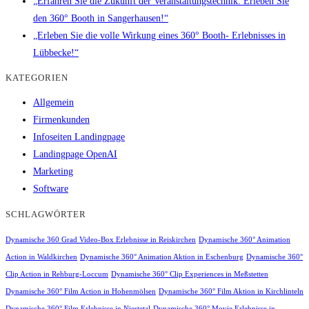
„Erfahren Sie die Zukunft der Veranstaltungstechnik: Erleben Sie
den 360° Booth in Sangerhausen!“
„Erleben Sie die volle Wirkung eines 360° Booth- Erlebnisses in
Lübbecke!“
KATEGORIEN
Allgemein
Firmenkunden
Infoseiten Landingpage
Landingpage OpenAI
Marketing
Software
SCHLAGWÖRTER
Dynamische 360 Grad Video-Box Erlebnisse in Reiskirchen
Dynamische 360° Animation
Action in Waldkirchen
Dynamische 360° Animation Aktion in Eschenburg
Dynamische 360°
Clip Action in Rehburg-Loccum
Dynamische 360° Clip Experiences in Meßstetten
Dynamische 360° Film Action in Hohenmölsen
Dynamische 360° Film Aktion in Kirchlinteln
Dynamische 360° Film Erlebnisse in Niestetal
Dynamische 360° Movie Erlebnisse in