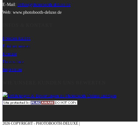
E-Mail:
office@photobooth-deluxe.de
Web: www.photobooth-deluxe.de
INFOS & KONTAKT
Fotobox kaufen
Fotobox mieten
Kontakt
Datenschutz
Impressum
WIE UNSERE KUNDEN UNS BEWERTEN
2026 COPYRIGHT - PHOTOBOOTH-DELUXE |
GRAFIK & KONZEPTION MIT ❤
AUS DEM MÜNSTERLAND – EHRENPLATZ