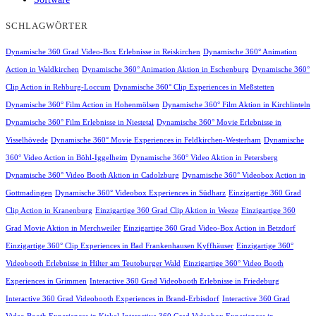
SCHLAGWÖRTER
Dynamische 360 Grad Video-Box Erlebnisse in Reiskirchen
Dynamische 360° Animation
Action in Waldkirchen
Dynamische 360° Animation Aktion in Eschenburg
Dynamische 360°
Clip Action in Rehburg-Loccum
Dynamische 360° Clip Experiences in Meßstetten
Dynamische 360° Film Action in Hohenmölsen
Dynamische 360° Film Aktion in Kirchlinteln
Dynamische 360° Film Erlebnisse in Niestetal
Dynamische 360° Movie Erlebnisse in
Visselhövede
Dynamische 360° Movie Experiences in Feldkirchen-Westerham
Dynamische
360° Video Action in Böhl-Iggelheim
Dynamische 360° Video Aktion in Petersberg
Dynamische 360° Video Booth Aktion in Cadolzburg
Dynamische 360° Videobox Action in
Gottmadingen
Dynamische 360° Videobox Experiences in Südharz
Einzigartige 360 Grad
Clip Action in Kranenburg
Einzigartige 360 Grad Clip Aktion in Weeze
Einzigartige 360
Grad Movie Aktion in Merchweiler
Einzigartige 360 Grad Video-Box Action in Betzdorf
Einzigartige 360° Clip Experiences in Bad Frankenhausen Kyffhäuser
Einzigartige 360°
Videobooth Erlebnisse in Hilter am Teutoburger Wald
Einzigartige 360° Video Booth
Experiences in Grimmen
Interactive 360 Grad Videobooth Erlebnisse in Friedeburg
Interactive 360 Grad Videobooth Experiences in Brand-Erbisdorf
Interactive 360 Grad