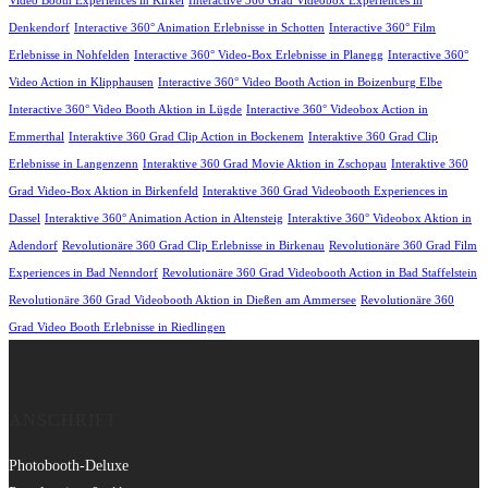
Video Booth Experiences in Kirkel
Interactive 360 Grad Videobox Experiences in
Denkendorf
Interactive 360° Animation Erlebnisse in Schotten
Interactive 360° Film
Erlebnisse in Nohfelden
Interactive 360° Video-Box Erlebnisse in Planegg
Interactive 360°
Video Action in Klipphausen
Interactive 360° Video Booth Action in Boizenburg Elbe
Interactive 360° Video Booth Aktion in Lügde
Interactive 360° Videobox Action in
Emmerthal
Interaktive 360 Grad Clip Action in Bockenem
Interaktive 360 Grad Clip
Erlebnisse in Langenzenn
Interaktive 360 Grad Movie Aktion in Zschopau
Interaktive 360
Grad Video-Box Aktion in Birkenfeld
Interaktive 360 Grad Videobooth Experiences in
Dassel
Interaktive 360° Animation Action in Altensteig
Interaktive 360° Videobox Aktion in
Adendorf
Revolutionäre 360 Grad Clip Erlebnisse in Birkenau
Revolutionäre 360 Grad Film
Experiences in Bad Nenndorf
Revolutionäre 360 Grad Videobooth Action in Bad Staffelstein
Revolutionäre 360 Grad Videobooth Aktion in Dießen am Ammersee
Revolutionäre 360
Grad Video Booth Erlebnisse in Riedlingen
ANSCHRIFT
Photobooth-Deluxe