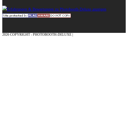
2026 COPYRIGHT - PHOTOBOOTH-DELUXE |
GRAFIK & KONZEPTION MIT ❤
AUS DEM MÜNSTERLAND – EHRENPLATZ