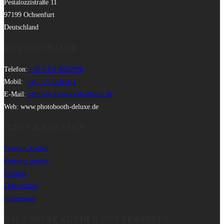
Pestalozzistraße 11
97199 Ochsenfurt
Deutschland
KONTAKTDATEN
Telefon:
+49 9331 8021990
Mobil:
+49 177 6506111
E-Mail:
office@photobooth-deluxe.de
Web: www.photobooth-deluxe.de
INFOS & KONTAKT
Fotobox kaufen
Fotobox mieten
Kontakt
Datenschutz
Impressum
WIE UNSERE KUNDEN UNS BEWERTEN