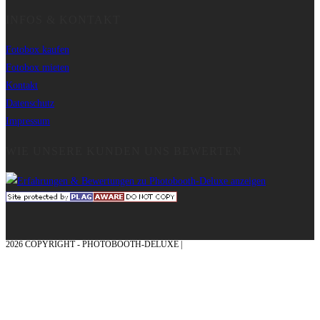
INFOS & KONTAKT
Fotobox kaufen
Fotobox mieten
Kontakt
Datenschutz
Impressum
WIE UNSERE KUNDEN UNS BEWERTEN
2026 COPYRIGHT - PHOTOBOOTH-DELUXE |
GRAFIK & KONZEPTION MIT ❤
AUS DEM MÜNSTERLAND – EHRENPLATZ