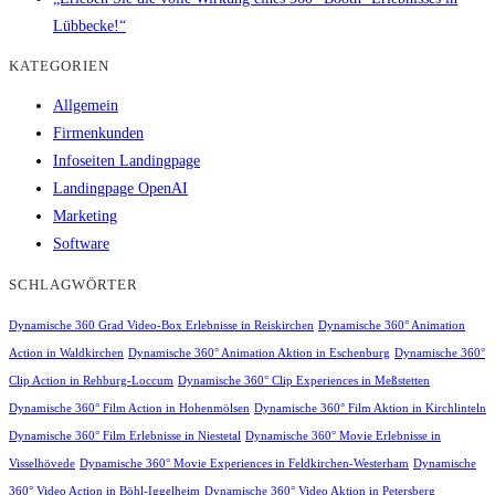
Lübbecke!“
KATEGORIEN
Allgemein
Firmenkunden
Infoseiten Landingpage
Landingpage OpenAI
Marketing
Software
SCHLAGWÖRTER
Dynamische 360 Grad Video-Box Erlebnisse in Reiskirchen
Dynamische 360° Animation
Action in Waldkirchen
Dynamische 360° Animation Aktion in Eschenburg
Dynamische 360°
Clip Action in Rehburg-Loccum
Dynamische 360° Clip Experiences in Meßstetten
Dynamische 360° Film Action in Hohenmölsen
Dynamische 360° Film Aktion in Kirchlinteln
Dynamische 360° Film Erlebnisse in Niestetal
Dynamische 360° Movie Erlebnisse in
Visselhövede
Dynamische 360° Movie Experiences in Feldkirchen-Westerham
Dynamische
360° Video Action in Böhl-Iggelheim
Dynamische 360° Video Aktion in Petersberg