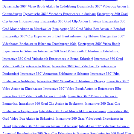
Dynamische 360° Video Booth Aktion in Cadolzburg
Dynamische 360° Videobox Action in
Gottmadingen
Dynamische 360° Videobox Experiences in Südharz
Einzigartige 360 Grad
Clip Action in Kranenburg
Einzigartige 360 Grad Clip Aktion in Weeze
Einzigartige 360
Grad Movie Aktion in Merchweiler
Einzigartige 360 Grad Video-Box Action in Betzdorf
Einzigartige 360° Clip Experiences in Bad Frankenhausen Kyffhäuser
Einzigartige 360°
Videobooth Erlebnisse in Hilter am Teutoburger Wald
Einzigartige 360° Video Booth
Experiences in Grimmen
Interactive 360 Grad Videobooth Erlebnisse in Friedeburg
Interactive 360 Grad Videobooth Experiences in Brand-Erbisdorf
Interactive 360 Grad
Video Booth Experiences in Kirkel
Interactive 360 Grad Videobox Experiences in
Denkendorf
Interactive 360° Animation Erlebnisse in Schotten
Interactive 360° Film
Erlebnisse in Nohfelden
Interactive 360° Video-Box Erlebnisse in Planegg
Interactive 360°
Video Action in Klipphausen
Interactive 360° Video Booth Action in Boizenburg Elbe
Interactive 360° Video Booth Aktion in Lügde
Interactive 360° Videobox Action in
Emmerthal
Interaktive 360 Grad Clip Action in Bockenem
Interaktive 360 Grad Clip
Erlebnisse in Langenzenn
Interaktive 360 Grad Movie Aktion in Zschopau
Interaktive 360
Grad Video-Box Aktion in Birkenfeld
Interaktive 360 Grad Videobooth Experiences in
Dassel
Interaktive 360° Animation Action in Altensteig
Interaktive 360° Videobox Aktion in
Adendorf
Revolutionäre 360 Grad Clip Erlebnisse in Birkenau
Revolutionäre 360 Grad Film