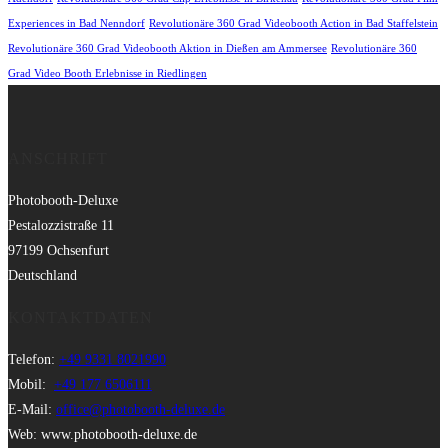
Experiences in Bad Nenndorf
Revolutionäre 360 Grad Videobooth Action in Bad Staffelstein
Revolutionäre 360 Grad Videobooth Aktion in Dießen am Ammersee
Revolutionäre 360
Grad Video Booth Erlebnisse in Riedlingen
ANSCHRIFT
Photobooth-Deluxe
Pestalozzistraße 11
97199 Ochsenfurt
Deutschland
KONTAKTDATEN
Telefon:
+49 9331 8021990
Mobil:
+49 177 6506111
E-Mail:
office@photobooth-deluxe.de
Web: www.photobooth-deluxe.de