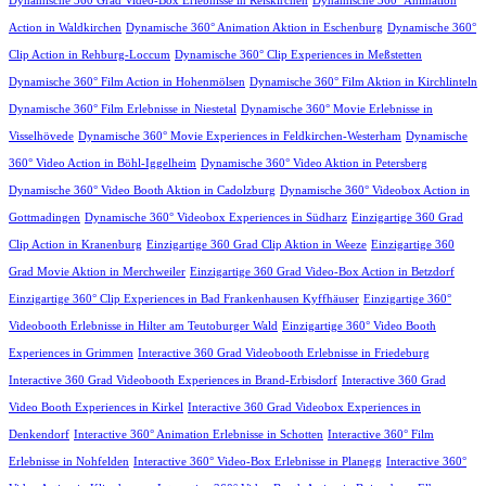
Dynamische 360 Grad Video-Box Erlebnisse in Reiskirchen
Dynamische 360° Animation
Action in Waldkirchen
Dynamische 360° Animation Aktion in Eschenburg
Dynamische 360°
Clip Action in Rehburg-Loccum
Dynamische 360° Clip Experiences in Meßstetten
Dynamische 360° Film Action in Hohenmölsen
Dynamische 360° Film Aktion in Kirchlinteln
Dynamische 360° Film Erlebnisse in Niestetal
Dynamische 360° Movie Erlebnisse in
Visselhövede
Dynamische 360° Movie Experiences in Feldkirchen-Westerham
Dynamische
360° Video Action in Böhl-Iggelheim
Dynamische 360° Video Aktion in Petersberg
Dynamische 360° Video Booth Aktion in Cadolzburg
Dynamische 360° Videobox Action in
Gottmadingen
Dynamische 360° Videobox Experiences in Südharz
Einzigartige 360 Grad
Clip Action in Kranenburg
Einzigartige 360 Grad Clip Aktion in Weeze
Einzigartige 360
Grad Movie Aktion in Merchweiler
Einzigartige 360 Grad Video-Box Action in Betzdorf
Einzigartige 360° Clip Experiences in Bad Frankenhausen Kyffhäuser
Einzigartige 360°
Videobooth Erlebnisse in Hilter am Teutoburger Wald
Einzigartige 360° Video Booth
Experiences in Grimmen
Interactive 360 Grad Videobooth Erlebnisse in Friedeburg
Interactive 360 Grad Videobooth Experiences in Brand-Erbisdorf
Interactive 360 Grad
Video Booth Experiences in Kirkel
Interactive 360 Grad Videobox Experiences in
Denkendorf
Interactive 360° Animation Erlebnisse in Schotten
Interactive 360° Film
Erlebnisse in Nohfelden
Interactive 360° Video-Box Erlebnisse in Planegg
Interactive 360°