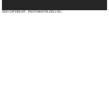
2026 COPYRIGHT - PHOTOBOOTH-DELUXE |
GRAFIK & KONZEPTION MIT ❤
AUS DEM MÜNSTERLAND – EHRENPLATZ