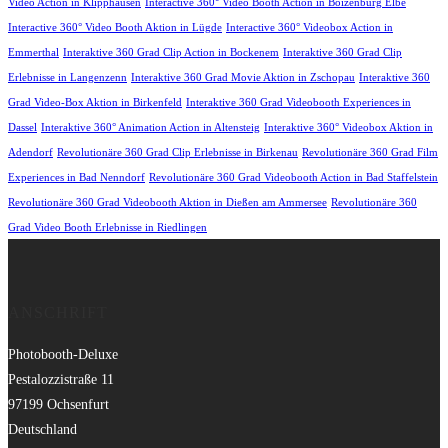
Video Action in Klipphausen
Interactive 360° Video Booth Action in Boizenburg Elbe
Interactive 360° Video Booth Aktion in Lügde
Interactive 360° Videobox Action in
Emmerthal
Interaktive 360 Grad Clip Action in Bockenem
Interaktive 360 Grad Clip
Erlebnisse in Langenzenn
Interaktive 360 Grad Movie Aktion in Zschopau
Interaktive 360
Grad Video-Box Aktion in Birkenfeld
Interaktive 360 Grad Videobooth Experiences in
Dassel
Interaktive 360° Animation Action in Altensteig
Interaktive 360° Videobox Aktion in
Adendorf
Revolutionäre 360 Grad Clip Erlebnisse in Birkenau
Revolutionäre 360 Grad Film
Experiences in Bad Nenndorf
Revolutionäre 360 Grad Videobooth Action in Bad Staffelstein
Revolutionäre 360 Grad Videobooth Aktion in Dießen am Ammersee
Revolutionäre 360
Grad Video Booth Erlebnisse in Riedlingen
ANSCHRIFT
Photobooth-Deluxe
Pestalozzistraße 11
97199 Ochsenfurt
Deutschland