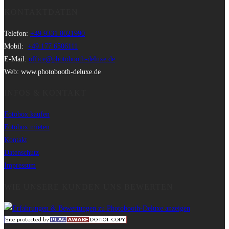
KONTAKTDATEN
Telefon:
+49 9331 8021990
Mobil:
+49 177 6506111
E-Mail:
office@photobooth-deluxe.de
Web: www.photobooth-deluxe.de
INFOS & KONTAKT
Fotobox kaufen
Fotobox mieten
Kontakt
Datenschutz
Impressum
WIE UNSERE KUNDEN UNS BEWERTEN