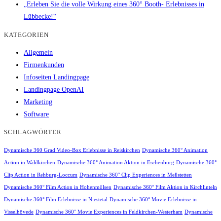
„Erleben Sie die volle Wirkung eines 360° Booth- Erlebnisses in
Lübbecke!“
KATEGORIEN
Allgemein
Firmenkunden
Infoseiten Landingpage
Landingpage OpenAI
Marketing
Software
SCHLAGWÖRTER
Dynamische 360 Grad Video-Box Erlebnisse in Reiskirchen
Dynamische 360° Animation
Action in Waldkirchen
Dynamische 360° Animation Aktion in Eschenburg
Dynamische 360°
Clip Action in Rehburg-Loccum
Dynamische 360° Clip Experiences in Meßstetten
Dynamische 360° Film Action in Hohenmölsen
Dynamische 360° Film Aktion in Kirchlinteln
Dynamische 360° Film Erlebnisse in Niestetal
Dynamische 360° Movie Erlebnisse in
Visselhövede
Dynamische 360° Movie Experiences in Feldkirchen-Westerham
Dynamische