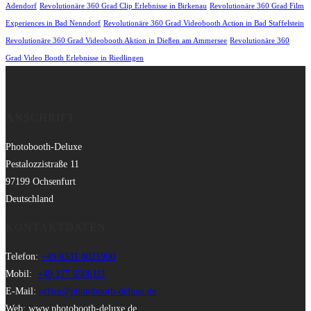
Adendorf
Revolutionäre 360 Grad Clip Erlebnisse in Birkenau
Revolutionäre 360 Grad Film
Experiences in Bad Nenndorf
Revolutionäre 360 Grad Videobooth Action in Bad Staffelstein
Revolutionäre 360 Grad Videobooth Aktion in Dießen am Ammersee
Revolutionäre 360
Grad Video Booth Erlebnisse in Riedlingen
ANSCHRIFT
Photobooth-Deluxe
Pestalozzistraße 11
97199 Ochsenfurt
Deutschland
KONTAKTDATEN
Telefon:
+49 9331 8021990
Mobil:
+49 177 6506111
E-Mail:
office@photobooth-deluxe.de
Web: www.photobooth-deluxe.de