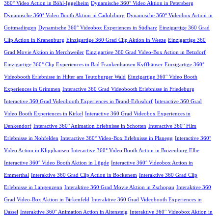
360° Video Action in Böhl-Iggelheim
Dynamische 360° Video Aktion in Petersberg
Dynamische 360° Video Booth Aktion in Cadolzburg
Dynamische 360° Videobox Action in
Gottmadingen
Dynamische 360° Videobox Experiences in Südharz
Einzigartige 360 Grad
Clip Action in Kranenburg
Einzigartige 360 Grad Clip Aktion in Weeze
Einzigartige 360
Grad Movie Aktion in Merchweiler
Einzigartige 360 Grad Video-Box Action in Betzdorf
Einzigartige 360° Clip Experiences in Bad Frankenhausen Kyffhäuser
Einzigartige 360°
Videobooth Erlebnisse in Hilter am Teutoburger Wald
Einzigartige 360° Video Booth
Experiences in Grimmen
Interactive 360 Grad Videobooth Erlebnisse in Friedeburg
Interactive 360 Grad Videobooth Experiences in Brand-Erbisdorf
Interactive 360 Grad
Video Booth Experiences in Kirkel
Interactive 360 Grad Videobox Experiences in
Denkendorf
Interactive 360° Animation Erlebnisse in Schotten
Interactive 360° Film
Erlebnisse in Nohfelden
Interactive 360° Video-Box Erlebnisse in Planegg
Interactive 360°
Video Action in Klipphausen
Interactive 360° Video Booth Action in Boizenburg Elbe
Interactive 360° Video Booth Aktion in Lügde
Interactive 360° Videobox Action in
Emmerthal
Interaktive 360 Grad Clip Action in Bockenem
Interaktive 360 Grad Clip
Erlebnisse in Langenzenn
Interaktive 360 Grad Movie Aktion in Zschopau
Interaktive 360
Grad Video-Box Aktion in Birkenfeld
Interaktive 360 Grad Videobooth Experiences in
Dassel
Interaktive 360° Animation Action in Altensteig
Interaktive 360° Videobox Aktion in