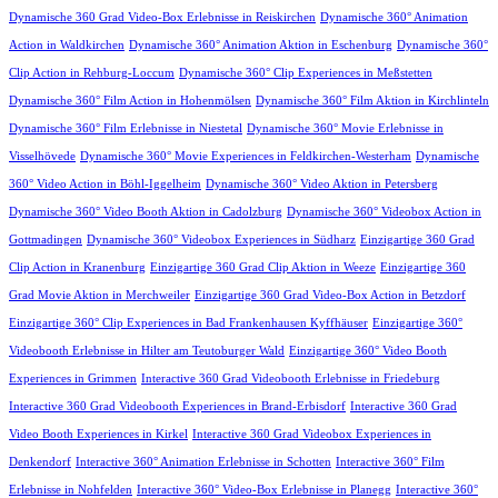
Dynamische 360 Grad Video-Box Erlebnisse in Reiskirchen
Dynamische 360° Animation
Action in Waldkirchen
Dynamische 360° Animation Aktion in Eschenburg
Dynamische 360°
Clip Action in Rehburg-Loccum
Dynamische 360° Clip Experiences in Meßstetten
Dynamische 360° Film Action in Hohenmölsen
Dynamische 360° Film Aktion in Kirchlinteln
Dynamische 360° Film Erlebnisse in Niestetal
Dynamische 360° Movie Erlebnisse in
Visselhövede
Dynamische 360° Movie Experiences in Feldkirchen-Westerham
Dynamische
360° Video Action in Böhl-Iggelheim
Dynamische 360° Video Aktion in Petersberg
Dynamische 360° Video Booth Aktion in Cadolzburg
Dynamische 360° Videobox Action in
Gottmadingen
Dynamische 360° Videobox Experiences in Südharz
Einzigartige 360 Grad
Clip Action in Kranenburg
Einzigartige 360 Grad Clip Aktion in Weeze
Einzigartige 360
Grad Movie Aktion in Merchweiler
Einzigartige 360 Grad Video-Box Action in Betzdorf
Einzigartige 360° Clip Experiences in Bad Frankenhausen Kyffhäuser
Einzigartige 360°
Videobooth Erlebnisse in Hilter am Teutoburger Wald
Einzigartige 360° Video Booth
Experiences in Grimmen
Interactive 360 Grad Videobooth Erlebnisse in Friedeburg
Interactive 360 Grad Videobooth Experiences in Brand-Erbisdorf
Interactive 360 Grad
Video Booth Experiences in Kirkel
Interactive 360 Grad Videobox Experiences in
Denkendorf
Interactive 360° Animation Erlebnisse in Schotten
Interactive 360° Film
Erlebnisse in Nohfelden
Interactive 360° Video-Box Erlebnisse in Planegg
Interactive 360°