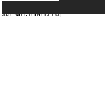
2026 COPYRIGHT - PHOTOBOOTH-DELUXE |
GRAFIK & KONZEPTION MIT ❤
AUS DEM MÜNSTERLAND – EHRENPLATZ