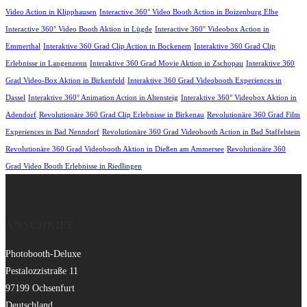
Video Action in Klipphausen
Interactive 360° Video Booth Action in Boizenburg Elbe
Interactive 360° Video Booth Aktion in Lügde
Interactive 360° Videobox Action in
Emmerthal
Interaktive 360 Grad Clip Action in Bockenem
Interaktive 360 Grad Clip
Erlebnisse in Langenzenn
Interaktive 360 Grad Movie Aktion in Zschopau
Interaktive 360
Grad Video-Box Aktion in Birkenfeld
Interaktive 360 Grad Videobooth Experiences in
Dassel
Interaktive 360° Animation Action in Altensteig
Interaktive 360° Videobox Aktion in
Adendorf
Revolutionäre 360 Grad Clip Erlebnisse in Birkenau
Revolutionäre 360 Grad Film
Experiences in Bad Nenndorf
Revolutionäre 360 Grad Videobooth Action in Bad Staffelstein
Revolutionäre 360 Grad Videobooth Aktion in Dießen am Ammersee
Revolutionäre 360
Grad Video Booth Erlebnisse in Riedlingen
ANSCHRIFT
Photobooth-Deluxe
Pestalozzistraße 11
97199 Ochsenfurt
Deutschland