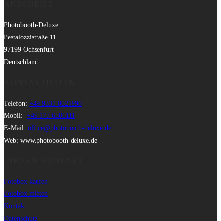
ANSCHRIFT
Photobooth-Deluxe
Pestalozzistraße 11
97199 Ochsenfurt
Deutschland
KONTAKTDATEN
Telefon:
+49 9331 8021990
Mobil:
+49 177 6506111
E-Mail:
office@photobooth-deluxe.de
Web: www.photobooth-deluxe.de
INFOS & KONTAKT
Fotobox kaufen
Fotobox mieten
Kontakt
Datenschutz