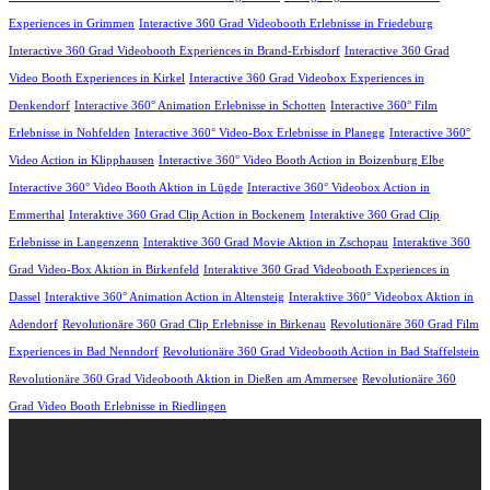
Experiences in Grimmen
Interactive 360 Grad Videobooth Erlebnisse in Friedeburg
Interactive 360 Grad Videobooth Experiences in Brand-Erbisdorf
Interactive 360 Grad
Video Booth Experiences in Kirkel
Interactive 360 Grad Videobox Experiences in
Denkendorf
Interactive 360° Animation Erlebnisse in Schotten
Interactive 360° Film
Erlebnisse in Nohfelden
Interactive 360° Video-Box Erlebnisse in Planegg
Interactive 360°
Video Action in Klipphausen
Interactive 360° Video Booth Action in Boizenburg Elbe
Interactive 360° Video Booth Aktion in Lügde
Interactive 360° Videobox Action in
Emmerthal
Interaktive 360 Grad Clip Action in Bockenem
Interaktive 360 Grad Clip
Erlebnisse in Langenzenn
Interaktive 360 Grad Movie Aktion in Zschopau
Interaktive 360
Grad Video-Box Aktion in Birkenfeld
Interaktive 360 Grad Videobooth Experiences in
Dassel
Interaktive 360° Animation Action in Altensteig
Interaktive 360° Videobox Aktion in
Adendorf
Revolutionäre 360 Grad Clip Erlebnisse in Birkenau
Revolutionäre 360 Grad Film
Experiences in Bad Nenndorf
Revolutionäre 360 Grad Videobooth Action in Bad Staffelstein
Revolutionäre 360 Grad Videobooth Aktion in Dießen am Ammersee
Revolutionäre 360
Grad Video Booth Erlebnisse in Riedlingen