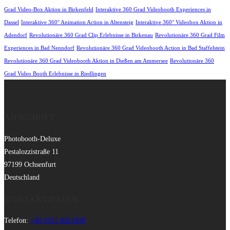
Grad Video-Box Aktion in Birkenfeld
Interaktive 360 Grad Videobooth Experiences in
Dassel
Interaktive 360° Animation Action in Altensteig
Interaktive 360° Videobox Aktion in
Adendorf
Revolutionäre 360 Grad Clip Erlebnisse in Birkenau
Revolutionäre 360 Grad Film
Experiences in Bad Nenndorf
Revolutionäre 360 Grad Videobooth Action in Bad Staffelstein
Revolutionäre 360 Grad Videobooth Aktion in Dießen am Ammersee
Revolutionäre 360
Grad Video Booth Erlebnisse in Riedlingen
ANSCHRIFT
Photobooth-Deluxe
Pestalozzistraße 11
97199 Ochsenfurt
Deutschland
KONTAKTDATEN
Telefon:
+49 9331 8021990