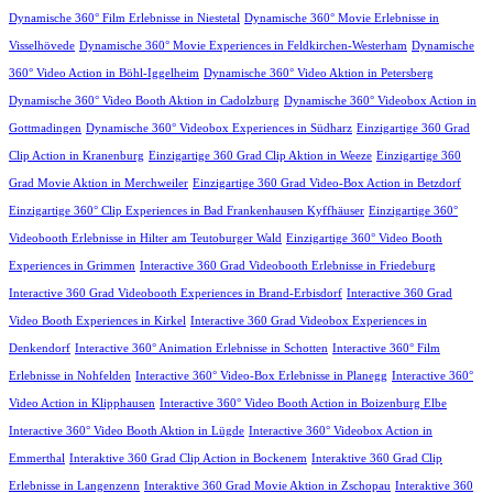
Dynamische 360° Film Erlebnisse in Niestetal
Dynamische 360° Movie Erlebnisse in
Visselhövede
Dynamische 360° Movie Experiences in Feldkirchen-Westerham
Dynamische
360° Video Action in Böhl-Iggelheim
Dynamische 360° Video Aktion in Petersberg
Dynamische 360° Video Booth Aktion in Cadolzburg
Dynamische 360° Videobox Action in
Gottmadingen
Dynamische 360° Videobox Experiences in Südharz
Einzigartige 360 Grad
Clip Action in Kranenburg
Einzigartige 360 Grad Clip Aktion in Weeze
Einzigartige 360
Grad Movie Aktion in Merchweiler
Einzigartige 360 Grad Video-Box Action in Betzdorf
Einzigartige 360° Clip Experiences in Bad Frankenhausen Kyffhäuser
Einzigartige 360°
Videobooth Erlebnisse in Hilter am Teutoburger Wald
Einzigartige 360° Video Booth
Experiences in Grimmen
Interactive 360 Grad Videobooth Erlebnisse in Friedeburg
Interactive 360 Grad Videobooth Experiences in Brand-Erbisdorf
Interactive 360 Grad
Video Booth Experiences in Kirkel
Interactive 360 Grad Videobox Experiences in
Denkendorf
Interactive 360° Animation Erlebnisse in Schotten
Interactive 360° Film
Erlebnisse in Nohfelden
Interactive 360° Video-Box Erlebnisse in Planegg
Interactive 360°
Video Action in Klipphausen
Interactive 360° Video Booth Action in Boizenburg Elbe
Interactive 360° Video Booth Aktion in Lügde
Interactive 360° Videobox Action in
Emmerthal
Interaktive 360 Grad Clip Action in Bockenem
Interaktive 360 Grad Clip
Erlebnisse in Langenzenn
Interaktive 360 Grad Movie Aktion in Zschopau
Interaktive 360