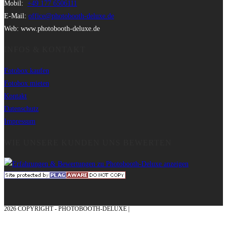
Mobil:
+49 177 6506111
E-Mail:
office@photobooth-deluxe.de
Web: www.photobooth-deluxe.de
INFOS & KONTAKT
Fotobox kaufen
Fotobox mieten
Kontakt
Datenschutz
Impressum
WIE UNSERE KUNDEN UNS BEWERTEN
2026 COPYRIGHT - PHOTOBOOTH-DELUXE |
GRAFIK & KONZEPTION MIT ❤
AUS DEM MÜNSTERLAND – EHRENPLATZ