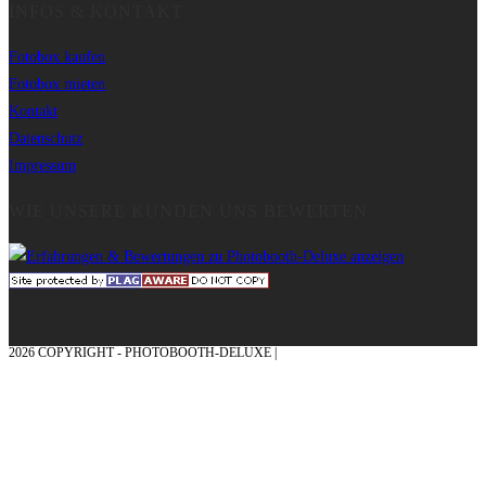
INFOS & KONTAKT
Fotobox kaufen
Fotobox mieten
Kontakt
Datenschutz
Impressum
WIE UNSERE KUNDEN UNS BEWERTEN
2026 COPYRIGHT - PHOTOBOOTH-DELUXE |
GRAFIK & KONZEPTION MIT ❤
AUS DEM MÜNSTERLAND – EHRENPLATZ