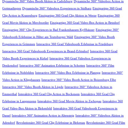
Dynamische 360° Video Booth Aktion in Cadolzburg
Dynamische 360° Videobox Action in
Gottmadingen
Dynamische 360° Videobox Experiences in Südharz
Einzigartige 360 Grad
Clip Action in Kranenburg
Einzigartige 360 Grad Clip Aktion in Weeze
Einzigartige 360
Grad Movie Aktion in Merchweiler
Einzigartige 360 Grad Video-Box Action in Betzdorf
Einzigartige 360° Clip Experiences in Bad Frankenhausen Kyffhäuser
Einzigartige 360°
Videobooth Erlebnisse in Hilter am Teutoburger Wald
Einzigartige 360° Video Booth
Experiences in Grimmen
Interactive 360 Grad Videobooth Erlebnisse in Friedeburg
Interactive 360 Grad Videobooth Experiences in Brand-Erbisdorf
Interactive 360 Grad
Video Booth Experiences in Kirkel
Interactive 360 Grad Videobox Experiences in
Denkendorf
Interactive 360° Animation Erlebnisse in Schotten
Interactive 360° Film
Erlebnisse in Nohfelden
Interactive 360° Video-Box Erlebnisse in Planegg
Interactive 360°
Video Action in Klipphausen
Interactive 360° Video Booth Action in Boizenburg Elbe
Interactive 360° Video Booth Aktion in Lügde
Interactive 360° Videobox Action in
Emmerthal
Interaktive 360 Grad Clip Action in Bockenem
Interaktive 360 Grad Clip
Erlebnisse in Langenzenn
Interaktive 360 Grad Movie Aktion in Zschopau
Interaktive 360
Grad Video-Box Aktion in Birkenfeld
Interaktive 360 Grad Videobooth Experiences in
Dassel
Interaktive 360° Animation Action in Altensteig
Interaktive 360° Videobox Aktion in
Adendorf
Revolutionäre 360 Grad Clip Erlebnisse in Birkenau
Revolutionäre 360 Grad Film