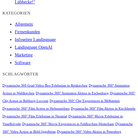
Lübbecke!“
KATEGORIEN
Allgemein
Firmenkunden
Infoseiten Landingpage
Landingpage OpenAI
Marketing
Software
SCHLAGWÖRTER
Dynamische 360 Grad Video-Box Erlebnisse in Reiskirchen
Dynamische 360° Animation
Action in Waldkirchen
Dynamische 360° Animation Aktion in Eschenburg
Dynamische 360°
Clip Action in Rehburg-Loccum
Dynamische 360° Clip Experiences in Meßstetten
Dynamische 360° Film Action in Hohenmölsen
Dynamische 360° Film Aktion in Kirchlinteln
Dynamische 360° Film Erlebnisse in Niestetal
Dynamische 360° Movie Erlebnisse in
Visselhövede
Dynamische 360° Movie Experiences in Feldkirchen-Westerham
Dynamische
360° Video Action in Böhl-Iggelheim
Dynamische 360° Video Aktion in Petersberg