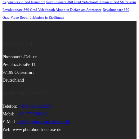
Experiences in Bad Nenndorf
Revolutionäre 360 Grad Videobooth Action in Bad Staffelstein
Revolutionäre 360 Grad Videobooth Aktion in Dießen am Ammersee
Revolutionäre 360
Grad Video Booth Erlebnisse in Riedlingen
ANSCHRIFT
Photobooth-Deluxe
Pestalozzistraße 11
97199 Ochsenfurt
Deutschland
KONTAKTDATEN
Telefon:
+49 9331 8021990
Mobil:
+49 177 6506111
E-Mail:
office@photobooth-deluxe.de
Web: www.photobooth-deluxe.de