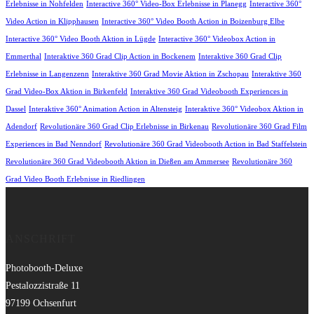
Erlebnisse in Nohfelden
Interactive 360° Video-Box Erlebnisse in Planegg
Interactive 360°
Video Action in Klipphausen
Interactive 360° Video Booth Action in Boizenburg Elbe
Interactive 360° Video Booth Aktion in Lügde
Interactive 360° Videobox Action in
Emmerthal
Interaktive 360 Grad Clip Action in Bockenem
Interaktive 360 Grad Clip
Erlebnisse in Langenzenn
Interaktive 360 Grad Movie Aktion in Zschopau
Interaktive 360
Grad Video-Box Aktion in Birkenfeld
Interaktive 360 Grad Videobooth Experiences in
Dassel
Interaktive 360° Animation Action in Altensteig
Interaktive 360° Videobox Aktion in
Adendorf
Revolutionäre 360 Grad Clip Erlebnisse in Birkenau
Revolutionäre 360 Grad Film
Experiences in Bad Nenndorf
Revolutionäre 360 Grad Videobooth Action in Bad Staffelstein
Revolutionäre 360 Grad Videobooth Aktion in Dießen am Ammersee
Revolutionäre 360
Grad Video Booth Erlebnisse in Riedlingen
ANSCHRIFT
Photobooth-Deluxe
Pestalozzistraße 11
97199 Ochsenfurt