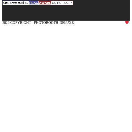
2026 COPYRIGHT - PHOTOBOOTH-DELUXE |
GRAFIK & KONZEPTION MIT
AUS DEM MÜNSTERLAND – EHRENPLATZ