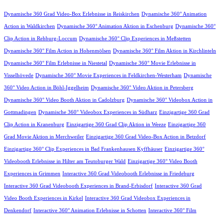
Dynamische 360 Grad Video-Box Erlebnisse in Reiskirchen
Dynamische 360° Animation
Action in Waldkirchen
Dynamische 360° Animation Aktion in Eschenburg
Dynamische 360°
Clip Action in Rehburg-Loccum
Dynamische 360° Clip Experiences in Meßstetten
Dynamische 360° Film Action in Hohenmölsen
Dynamische 360° Film Aktion in Kirchlinteln
Dynamische 360° Film Erlebnisse in Niestetal
Dynamische 360° Movie Erlebnisse in
Visselhövede
Dynamische 360° Movie Experiences in Feldkirchen-Westerham
Dynamische
360° Video Action in Böhl-Iggelheim
Dynamische 360° Video Aktion in Petersberg
Dynamische 360° Video Booth Aktion in Cadolzburg
Dynamische 360° Videobox Action in
Gottmadingen
Dynamische 360° Videobox Experiences in Südharz
Einzigartige 360 Grad
Clip Action in Kranenburg
Einzigartige 360 Grad Clip Aktion in Weeze
Einzigartige 360
Grad Movie Aktion in Merchweiler
Einzigartige 360 Grad Video-Box Action in Betzdorf
Einzigartige 360° Clip Experiences in Bad Frankenhausen Kyffhäuser
Einzigartige 360°
Videobooth Erlebnisse in Hilter am Teutoburger Wald
Einzigartige 360° Video Booth
Experiences in Grimmen
Interactive 360 Grad Videobooth Erlebnisse in Friedeburg
Interactive 360 Grad Videobooth Experiences in Brand-Erbisdorf
Interactive 360 Grad
Video Booth Experiences in Kirkel
Interactive 360 Grad Videobox Experiences in
Denkendorf
Interactive 360° Animation Erlebnisse in Schotten
Interactive 360° Film