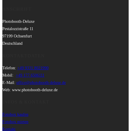
ANSCHRIFT
Photobooth-Deluxe
Pestalozzistraße 11
97199 Ochsenfurt
Deutschland
KONTAKTDATEN
Telefon:
+49 9331 8021990
Mobil:
+49 177 6506111
E-Mail:
office@photobooth-deluxe.de
Web: www.photobooth-deluxe.de
INFOS & KONTAKT
Fotobox kaufen
Fotobox mieten
Kontakt