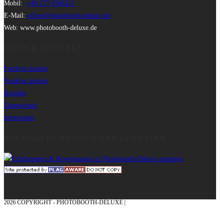
Mobil:
+49 177 6506111
E-Mail:
office@photobooth-deluxe.de
Web: www.photobooth-deluxe.de
INFOS & KONTAKT
Fotobox kaufen
Fotobox mieten
Kontakt
Datenschutz
Impressum
WIE UNSERE KUNDEN UNS BEWERTEN
2026 COPYRIGHT - PHOTOBOOTH-DELUXE |
GRAFIK & KONZEPTION MIT ❤
AUS DEM MÜNSTERLAND – EHRENPLATZ