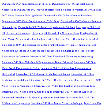
Dynamische 360° Film Erlebnisse in Niestetal
Dynamische 360° Movie Erlebnisse in
Visselhövede
Dynamische 360° Movie Experiences in Feldkirchen-Westerham
Dynamische
360° Video Action in Böhl-Iggelheim
Dynamische 360° Video Aktion in Petersberg
Dynamische 360° Video Booth Aktion in Cadolzburg
Dynamische 360° Videobox Action in
Gottmadingen
Dynamische 360° Videobox Experiences in Südharz
Einzigartige 360 Grad
Clip Action in Kranenburg
Einzigartige 360 Grad Clip Aktion in Weeze
Einzigartige 360
Grad Movie Aktion in Merchweiler
Einzigartige 360 Grad Video-Box Action in Betzdorf
Einzigartige 360° Clip Experiences in Bad Frankenhausen Kyffhäuser
Einzigartige 360°
Videobooth Erlebnisse in Hilter am Teutoburger Wald
Einzigartige 360° Video Booth
Experiences in Grimmen
Interactive 360 Grad Videobooth Erlebnisse in Friedeburg
Interactive 360 Grad Videobooth Experiences in Brand-Erbisdorf
Interactive 360 Grad
Video Booth Experiences in Kirkel
Interactive 360 Grad Videobox Experiences in
Denkendorf
Interactive 360° Animation Erlebnisse in Schotten
Interactive 360° Film
Erlebnisse in Nohfelden
Interactive 360° Video-Box Erlebnisse in Planegg
Interactive 360°
Video Action in Klipphausen
Interactive 360° Video Booth Action in Boizenburg Elbe
Interactive 360° Video Booth Aktion in Lügde
Interactive 360° Videobox Action in
Emmerthal
Interaktive 360 Grad Clip Action in Bockenem
Interaktive 360 Grad Clip
Erlebnisse in Langenzenn
Interaktive 360 Grad Movie Aktion in Zschopau
Interaktive 360