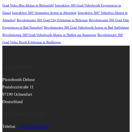
Grad Video-Box Aktion in Birkenfeld
Interaktive 360 Grad Videobooth Experiences in
Dassel
Interaktive 360° Animation Action in Altensteig
Interaktive 360° Videobox Aktion in
Adendorf
Revolutionäre 360 Grad Clip Erlebnisse in Birkenau
Revolutionäre 360 Grad Film
Experiences in Bad Nenndorf
Revolutionäre 360 Grad Videobooth Action in Bad Staffelstein
Revolutionäre 360 Grad Videobooth Aktion in Dießen am Ammersee
Revolutionäre 360
Grad Video Booth Erlebnisse in Riedlingen
ANSCHRIFT
Photobooth-Deluxe
Pestalozzistraße 11
97199 Ochsenfurt
Deutschland
KONTAKTDATEN
Telefon:
+49 9331 8021990