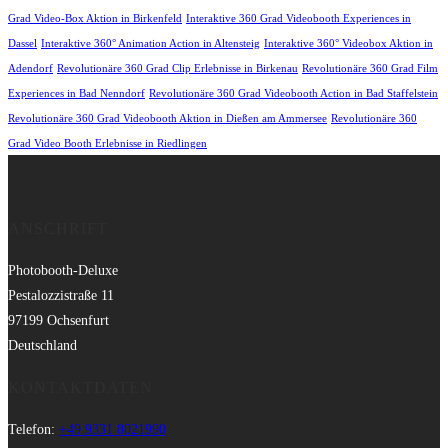
Grad Video-Box Aktion in Birkenfeld
Interaktive 360 Grad Videobooth Experiences in
Dassel
Interaktive 360° Animation Action in Altensteig
Interaktive 360° Videobox Aktion in
Adendorf
Revolutionäre 360 Grad Clip Erlebnisse in Birkenau
Revolutionäre 360 Grad Film
Experiences in Bad Nenndorf
Revolutionäre 360 Grad Videobooth Action in Bad Staffelstein
Revolutionäre 360 Grad Videobooth Aktion in Dießen am Ammersee
Revolutionäre 360
Grad Video Booth Erlebnisse in Riedlingen
ANSCHRIFT
Photobooth-Deluxe
Pestalozzistraße 11
97199 Ochsenfurt
Deutschland
KONTAKTDATEN
Telefon:
+49 9331 8021990