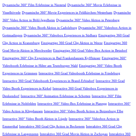
Dynamische 360° Film Erlebnisse in Niestetal
Dynamische 360° Movie Erlebnisse in
Visselhövede
Dynamische 360° Movie Experiences in Feldkirchen-Westerham
Dynamische
360° Video Action in Böhl-Iggelheim
Dynamische 360° Video Aktion in Petersberg
Dynamische 360° Video Booth Aktion in Cadolzburg
Dynamische 360° Videobox Action in
Gottmadingen
Dynamische 360° Videobox Experiences in Südharz
Einzigartige 360 Grad
Clip Action in Kranenburg
Einzigartige 360 Grad Clip Aktion in Weeze
Einzigartige 360
Grad Movie Aktion in Merchweiler
Einzigartige 360 Grad Video-Box Action in Betzdorf
Einzigartige 360° Clip Experiences in Bad Frankenhausen Kyffhäuser
Einzigartige 360°
Videobooth Erlebnisse in Hilter am Teutoburger Wald
Einzigartige 360° Video Booth
Experiences in Grimmen
Interactive 360 Grad Videobooth Erlebnisse in Friedeburg
Interactive 360 Grad Videobooth Experiences in Brand-Erbisdorf
Interactive 360 Grad
Video Booth Experiences in Kirkel
Interactive 360 Grad Videobox Experiences in
Denkendorf
Interactive 360° Animation Erlebnisse in Schotten
Interactive 360° Film
Erlebnisse in Nohfelden
Interactive 360° Video-Box Erlebnisse in Planegg
Interactive 360°
Video Action in Klipphausen
Interactive 360° Video Booth Action in Boizenburg Elbe
Interactive 360° Video Booth Aktion in Lügde
Interactive 360° Videobox Action in
Emmerthal
Interaktive 360 Grad Clip Action in Bockenem
Interaktive 360 Grad Clip
Erlebnisse in Langenzenn
Interaktive 360 Grad Movie Aktion in Zschopau
Interaktive 360