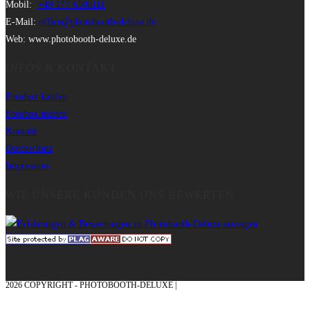
Mobil:
+49 177 6506111
E-Mail:
office@photobooth-deluxe.de
Web: www.photobooth-deluxe.de
INFOS & KONTAKT
Fotobox kaufen
Fotobox mieten
Kontakt
Datenschutz
Impressum
WIE UNSERE KUNDEN UNS BEWERTEN
2026 COPYRIGHT - PHOTOBOOTH-DELUXE |
GRAFIK & KONZEPTION MIT ❤
AUS DEM MÜNSTERLAND – EHRENPLATZ