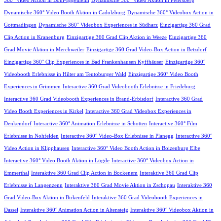
360° Video Action in Böhl-Iggelheim
Dynamische 360° Video Aktion in Petersberg
Dynamische 360° Video Booth Aktion in Cadolzburg
Dynamische 360° Videobox Action in
Gottmadingen
Dynamische 360° Videobox Experiences in Südharz
Einzigartige 360 Grad
Clip Action in Kranenburg
Einzigartige 360 Grad Clip Aktion in Weeze
Einzigartige 360
Grad Movie Aktion in Merchweiler
Einzigartige 360 Grad Video-Box Action in Betzdorf
Einzigartige 360° Clip Experiences in Bad Frankenhausen Kyffhäuser
Einzigartige 360°
Videobooth Erlebnisse in Hilter am Teutoburger Wald
Einzigartige 360° Video Booth
Experiences in Grimmen
Interactive 360 Grad Videobooth Erlebnisse in Friedeburg
Interactive 360 Grad Videobooth Experiences in Brand-Erbisdorf
Interactive 360 Grad
Video Booth Experiences in Kirkel
Interactive 360 Grad Videobox Experiences in
Denkendorf
Interactive 360° Animation Erlebnisse in Schotten
Interactive 360° Film
Erlebnisse in Nohfelden
Interactive 360° Video-Box Erlebnisse in Planegg
Interactive 360°
Video Action in Klipphausen
Interactive 360° Video Booth Action in Boizenburg Elbe
Interactive 360° Video Booth Aktion in Lügde
Interactive 360° Videobox Action in
Emmerthal
Interaktive 360 Grad Clip Action in Bockenem
Interaktive 360 Grad Clip
Erlebnisse in Langenzenn
Interaktive 360 Grad Movie Aktion in Zschopau
Interaktive 360
Grad Video-Box Aktion in Birkenfeld
Interaktive 360 Grad Videobooth Experiences in
Dassel
Interaktive 360° Animation Action in Altensteig
Interaktive 360° Videobox Aktion in