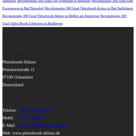
Adendorf
Revolutionäre 360 Grad Clip Erlebnisse in Birkenau
Revolutionäre 360 Grad Film
Experiences in Bad Nenndorf
Revolutionäre 360 Grad Videobooth Action in Bad Staffelstein
Revolutionäre 360 Grad Videobooth Aktion in Dießen am Ammersee
Revolutionäre 360
Grad Video Booth Erlebnisse in Riedlingen
ANSCHRIFT
Photobooth-Deluxe
Pestalozzistraße 11
97199 Ochsenfurt
Deutschland
KONTAKTDATEN
Telefon:
+49 9331 8021990
Mobil:
+49 177 6506111
E-Mail:
office@photobooth-deluxe.de
Web: www.photobooth-deluxe.de