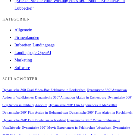
„Erleben Sie die volle Wirkung eines 360° Booth- Erlebnisses in
Lübbecke!“
KATEGORIEN
Allgemein
Firmenkunden
Infoseiten Landingpage
Landingpage OpenAI
Marketing
Software
SCHLAGWÖRTER
Dynamische 360 Grad Video-Box Erlebnisse in Reiskirchen
Dynamische 360° Animation
Action in Waldkirchen
Dynamische 360° Animation Aktion in Eschenburg
Dynamische 360°
Clip Action in Rehburg-Loccum
Dynamische 360° Clip Experiences in Meßstetten
Dynamische 360° Film Action in Hohenmölsen
Dynamische 360° Film Aktion in Kirchlinteln
Dynamische 360° Film Erlebnisse in Niestetal
Dynamische 360° Movie Erlebnisse in
Visselhövede
Dynamische 360° Movie Experiences in Feldkirchen-Westerham
Dynamische