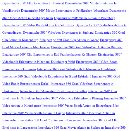
Dynamische 360° Film Erlebnisse in Niestetal
Dynamische 360° Movie Erlebnisse in
Visselhövede
Dynamische 360° Movie Experiences in Feldkirchen-Westerham
Dynamische
360° Video Action in Böhl-Iggelheim
Dynamische 360° Video Aktion in Petersberg
Dynamische 360° Video Booth Aktion in Cadolzburg
Dynamische 360° Videobox Action in
Gottmadingen
Dynamische 360° Videobox Experiences in Südharz
Einzigartige 360 Grad
Clip Action in Kranenburg
Einzigartige 360 Grad Clip Aktion in Weeze
Einzigartige 360
Grad Movie Aktion in Merchweiler
Einzigartige 360 Grad Video-Box Action in Betzdorf
Einzigartige 360° Clip Experiences in Bad Frankenhausen Kyffhäuser
Einzigartige 360°
Videobooth Erlebnisse in Hilter am Teutoburger Wald
Einzigartige 360° Video Booth
Experiences in Grimmen
Interactive 360 Grad Videobooth Erlebnisse in Friedeburg
Interactive 360 Grad Videobooth Experiences in Brand-Erbisdorf
Interactive 360 Grad
Video Booth Experiences in Kirkel
Interactive 360 Grad Videobox Experiences in
Denkendorf
Interactive 360° Animation Erlebnisse in Schotten
Interactive 360° Film
Erlebnisse in Nohfelden
Interactive 360° Video-Box Erlebnisse in Planegg
Interactive 360°
Video Action in Klipphausen
Interactive 360° Video Booth Action in Boizenburg Elbe
Interactive 360° Video Booth Aktion in Lügde
Interactive 360° Videobox Action in
Emmerthal
Interaktive 360 Grad Clip Action in Bockenem
Interaktive 360 Grad Clip
Erlebnisse in Langenzenn
Interaktive 360 Grad Movie Aktion in Zschopau
Interaktive 360