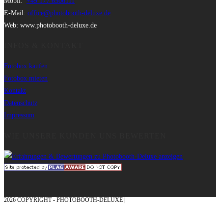
Mobil:
+49 177 6506111
E-Mail:
office@photobooth-deluxe.de
Web: www.photobooth-deluxe.de
INFOS & KONTAKT
Fotobox kaufen
Fotobox mieten
Kontakt
Datenschutz
Impressum
WIE UNSERE KUNDEN UNS BEWERTEN
2026 COPYRIGHT - PHOTOBOOTH-DELUXE |
GRAFIK & KONZEPTION MIT ❤
AUS DEM MÜNSTERLAND – EHRENPLATZ