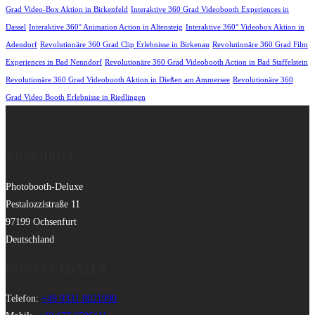
Grad Video-Box Aktion in Birkenfeld
Interaktive 360 Grad Videobooth Experiences in
Dassel
Interaktive 360° Animation Action in Altensteig
Interaktive 360° Videobox Aktion in
Adendorf
Revolutionäre 360 Grad Clip Erlebnisse in Birkenau
Revolutionäre 360 Grad Film
Experiences in Bad Nenndorf
Revolutionäre 360 Grad Videobooth Action in Bad Staffelstein
Revolutionäre 360 Grad Videobooth Aktion in Dießen am Ammersee
Revolutionäre 360
Grad Video Booth Erlebnisse in Riedlingen
ANSCHRIFT
Photobooth-Deluxe
Pestalozzistraße 11
97199 Ochsenfurt
Deutschland
KONTAKTDATEN
Telefon:
+49 9331 8021990