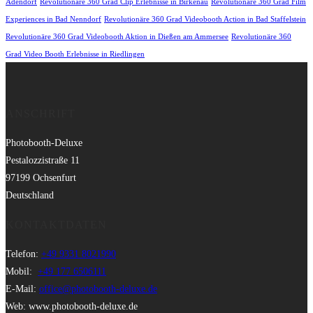
Adendorf
Revolutionäre 360 Grad Clip Erlebnisse in Birkenau
Revolutionäre 360 Grad Film
Experiences in Bad Nenndorf
Revolutionäre 360 Grad Videobooth Action in Bad Staffelstein
Revolutionäre 360 Grad Videobooth Aktion in Dießen am Ammersee
Revolutionäre 360
Grad Video Booth Erlebnisse in Riedlingen
ANSCHRIFT
Photobooth-Deluxe
Pestalozzistraße 11
97199 Ochsenfurt
Deutschland
KONTAKTDATEN
Telefon:
+49 9331 8021990
Mobil:
+49 177 6506111
E-Mail:
office@photobooth-deluxe.de
Web: www.photobooth-deluxe.de