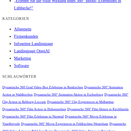
„Erleben Sie die volle Wirkung eines 360° Booth- Erlebnisses in
Lübbecke!“
KATEGORIEN
Allgemein
Firmenkunden
Infoseiten Landingpage
Landingpage OpenAI
Marketing
Software
SCHLAGWÖRTER
Dynamische 360 Grad Video-Box Erlebnisse in Reiskirchen
Dynamische 360° Animation
Action in Waldkirchen
Dynamische 360° Animation Aktion in Eschenburg
Dynamische 360°
Clip Action in Rehburg-Loccum
Dynamische 360° Clip Experiences in Meßstetten
Dynamische 360° Film Action in Hohenmölsen
Dynamische 360° Film Aktion in Kirchlinteln
Dynamische 360° Film Erlebnisse in Niestetal
Dynamische 360° Movie Erlebnisse in
Visselhövede
Dynamische 360° Movie Experiences in Feldkirchen-Westerham
Dynamische