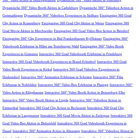
360° Video Action in Böhl-Iggelheim
Dynamische 360° Video Aktion in Petersberg
Dynamische 360° Video Booth Aktion in Cadolzburg
Dynamische 360° Videobox Action in
Gottmadingen
Dynamische 360° Videobox Experiences in Südharz
Einzigartige 360 Grad
Clip Action in Kranenburg
Einzigartige 360 Grad Clip Aktion in Weeze
Einzigartige 360
Grad Movie Aktion in Merchweiler
Einzigartige 360 Grad Video-Box Action in Betzdorf
Einzigartige 360° Clip Experiences in Bad Frankenhausen Kyffhäuser
Einzigartige 360°
Videobooth Erlebnisse in Hilter am Teutoburger Wald
Einzigartige 360° Video Booth
Experiences in Grimmen
Interactive 360 Grad Videobooth Erlebnisse in Friedeburg
Interactive 360 Grad Videobooth Experiences in Brand-Erbisdorf
Interactive 360 Grad
Video Booth Experiences in Kirkel
Interactive 360 Grad Videobox Experiences in
Denkendorf
Interactive 360° Animation Erlebnisse in Schotten
Interactive 360° Film
Erlebnisse in Nohfelden
Interactive 360° Video-Box Erlebnisse in Planegg
Interactive 360°
Video Action in Klipphausen
Interactive 360° Video Booth Action in Boizenburg Elbe
Interactive 360° Video Booth Aktion in Lügde
Interactive 360° Videobox Action in
Emmerthal
Interaktive 360 Grad Clip Action in Bockenem
Interaktive 360 Grad Clip
Erlebnisse in Langenzenn
Interaktive 360 Grad Movie Aktion in Zschopau
Interaktive 360
Grad Video-Box Aktion in Birkenfeld
Interaktive 360 Grad Videobooth Experiences in
Dassel
Interaktive 360° Animation Action in Altensteig
Interaktive 360° Videobox Aktion in