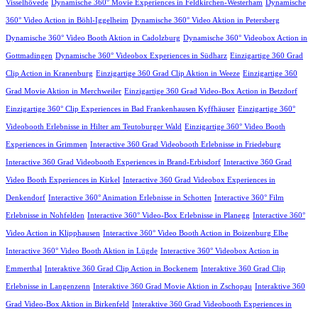
Visselhövede
Dynamische 360° Movie Experiences in Feldkirchen-Westerham
Dynamische
360° Video Action in Böhl-Iggelheim
Dynamische 360° Video Aktion in Petersberg
Dynamische 360° Video Booth Aktion in Cadolzburg
Dynamische 360° Videobox Action in
Gottmadingen
Dynamische 360° Videobox Experiences in Südharz
Einzigartige 360 Grad
Clip Action in Kranenburg
Einzigartige 360 Grad Clip Aktion in Weeze
Einzigartige 360
Grad Movie Aktion in Merchweiler
Einzigartige 360 Grad Video-Box Action in Betzdorf
Einzigartige 360° Clip Experiences in Bad Frankenhausen Kyffhäuser
Einzigartige 360°
Videobooth Erlebnisse in Hilter am Teutoburger Wald
Einzigartige 360° Video Booth
Experiences in Grimmen
Interactive 360 Grad Videobooth Erlebnisse in Friedeburg
Interactive 360 Grad Videobooth Experiences in Brand-Erbisdorf
Interactive 360 Grad
Video Booth Experiences in Kirkel
Interactive 360 Grad Videobox Experiences in
Denkendorf
Interactive 360° Animation Erlebnisse in Schotten
Interactive 360° Film
Erlebnisse in Nohfelden
Interactive 360° Video-Box Erlebnisse in Planegg
Interactive 360°
Video Action in Klipphausen
Interactive 360° Video Booth Action in Boizenburg Elbe
Interactive 360° Video Booth Aktion in Lügde
Interactive 360° Videobox Action in
Emmerthal
Interaktive 360 Grad Clip Action in Bockenem
Interaktive 360 Grad Clip
Erlebnisse in Langenzenn
Interaktive 360 Grad Movie Aktion in Zschopau
Interaktive 360
Grad Video-Box Aktion in Birkenfeld
Interaktive 360 Grad Videobooth Experiences in