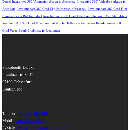
Dassel
Interaktive 360° Animation Action in Altensteig
Interaktive 360° Videobox Aktion in
Adendorf
Revolutionäre 360 Grad Clip Erlebnisse in Birkenau
Revolutionäre 360 Grad Film
Experiences in Bad Nenndorf
Revolutionäre 360 Grad Videobooth Action in Bad Staffelstein
Revolutionäre 360 Grad Videobooth Aktion in Dießen am Ammersee
Revolutionäre 360
Grad Video Booth Erlebnisse in Riedlingen
ANSCHRIFT
Photobooth-Deluxe
Pestalozzistraße 11
97199 Ochsenfurt
Deutschland
KONTAKTDATEN
Telefon:
+49 9331 8021990
Mobil:
+49 177 6506111
E-Mail:
office@photobooth-deluxe.de