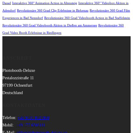
Dassel
Interaktive 360° Animation Action in Altensteig
Interaktive 360° Videobox Aktion in
Adendorf
Revolutionäre 360 Grad Clip Erlebnisse in Birkenau
Revolutionäre 360 Grad Film
Experiences in Bad Nenndorf
Revolutionäre 360 Grad Videobooth Action in Bad Staffelstein
Revolutionäre 360 Grad Videobooth Aktion in Dießen am Ammersee
Revolutionäre 360
Grad Video Booth Erlebnisse in Riedlingen
ANSCHRIFT
Photobooth-Deluxe
Pestalozzistraße 11
97199 Ochsenfurt
Deutschland
KONTAKTDATEN
Telefon:
+49 9331 8021990
Mobil:
+49 177 6506111
E-Mail:
office@photobooth-deluxe.de