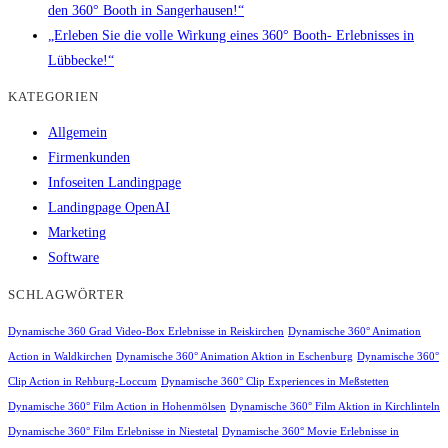
den 360° Booth in Sangerhausen!“
„Erleben Sie die volle Wirkung eines 360° Booth- Erlebnisses in
Lübbecke!“
KATEGORIEN
Allgemein
Firmenkunden
Infoseiten Landingpage
Landingpage OpenAI
Marketing
Software
SCHLAGWÖRTER
Dynamische 360 Grad Video-Box Erlebnisse in Reiskirchen
Dynamische 360° Animation
Action in Waldkirchen
Dynamische 360° Animation Aktion in Eschenburg
Dynamische 360°
Clip Action in Rehburg-Loccum
Dynamische 360° Clip Experiences in Meßstetten
Dynamische 360° Film Action in Hohenmölsen
Dynamische 360° Film Aktion in Kirchlinteln
Dynamische 360° Film Erlebnisse in Niestetal
Dynamische 360° Movie Erlebnisse in