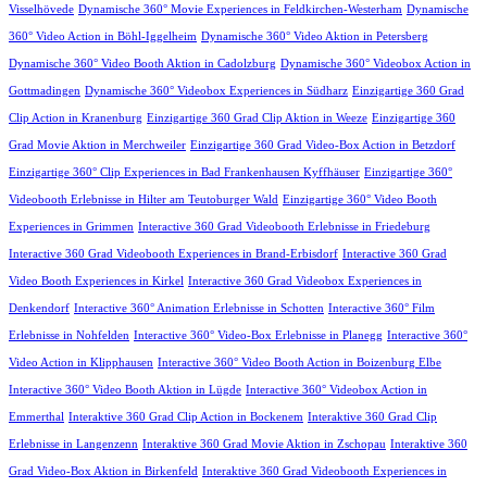
Visselhövede
Dynamische 360° Movie Experiences in Feldkirchen-Westerham
Dynamische
360° Video Action in Böhl-Iggelheim
Dynamische 360° Video Aktion in Petersberg
Dynamische 360° Video Booth Aktion in Cadolzburg
Dynamische 360° Videobox Action in
Gottmadingen
Dynamische 360° Videobox Experiences in Südharz
Einzigartige 360 Grad
Clip Action in Kranenburg
Einzigartige 360 Grad Clip Aktion in Weeze
Einzigartige 360
Grad Movie Aktion in Merchweiler
Einzigartige 360 Grad Video-Box Action in Betzdorf
Einzigartige 360° Clip Experiences in Bad Frankenhausen Kyffhäuser
Einzigartige 360°
Videobooth Erlebnisse in Hilter am Teutoburger Wald
Einzigartige 360° Video Booth
Experiences in Grimmen
Interactive 360 Grad Videobooth Erlebnisse in Friedeburg
Interactive 360 Grad Videobooth Experiences in Brand-Erbisdorf
Interactive 360 Grad
Video Booth Experiences in Kirkel
Interactive 360 Grad Videobox Experiences in
Denkendorf
Interactive 360° Animation Erlebnisse in Schotten
Interactive 360° Film
Erlebnisse in Nohfelden
Interactive 360° Video-Box Erlebnisse in Planegg
Interactive 360°
Video Action in Klipphausen
Interactive 360° Video Booth Action in Boizenburg Elbe
Interactive 360° Video Booth Aktion in Lügde
Interactive 360° Videobox Action in
Emmerthal
Interaktive 360 Grad Clip Action in Bockenem
Interaktive 360 Grad Clip
Erlebnisse in Langenzenn
Interaktive 360 Grad Movie Aktion in Zschopau
Interaktive 360
Grad Video-Box Aktion in Birkenfeld
Interaktive 360 Grad Videobooth Experiences in