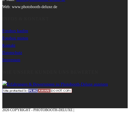
Web: www.photobooth-deluxe.de
INFOS & KONTAKT
Fotobox kaufen
Fotobox mieten
Kontakt
Datenschutz
Impressum
WIE UNSERE KUNDEN UNS BEWERTEN
2026 COPYRIGHT - PHOTOBOOTH-DELUXE |
GRAFIK & KONZEPTION MIT ❤
AUS DEM MÜNSTERLAND – EHRENPLATZ