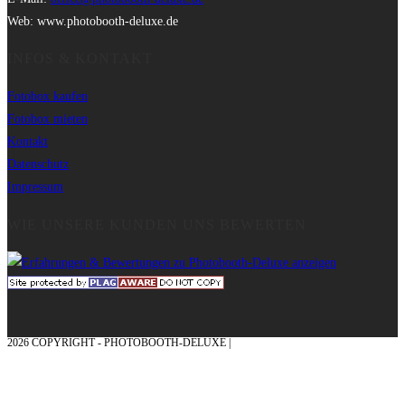
Web: www.photobooth-deluxe.de
INFOS & KONTAKT
Fotobox kaufen
Fotobox mieten
Kontakt
Datenschutz
Impressum
WIE UNSERE KUNDEN UNS BEWERTEN
2026 COPYRIGHT - PHOTOBOOTH-DELUXE |
GRAFIK & KONZEPTION MIT ❤
AUS DEM MÜNSTERLAND – EHRENPLATZ