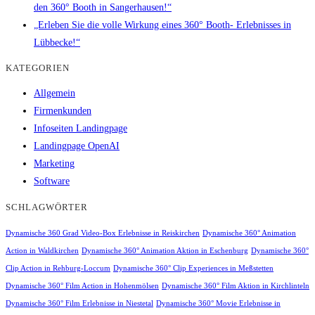
den 360° Booth in Sangerhausen!“
„Erleben Sie die volle Wirkung eines 360° Booth- Erlebnisses in
Lübbecke!“
KATEGORIEN
Allgemein
Firmenkunden
Infoseiten Landingpage
Landingpage OpenAI
Marketing
Software
SCHLAGWÖRTER
Dynamische 360 Grad Video-Box Erlebnisse in Reiskirchen
Dynamische 360° Animation
Action in Waldkirchen
Dynamische 360° Animation Aktion in Eschenburg
Dynamische 360°
Clip Action in Rehburg-Loccum
Dynamische 360° Clip Experiences in Meßstetten
Dynamische 360° Film Action in Hohenmölsen
Dynamische 360° Film Aktion in Kirchlinteln
Dynamische 360° Film Erlebnisse in Niestetal
Dynamische 360° Movie Erlebnisse in