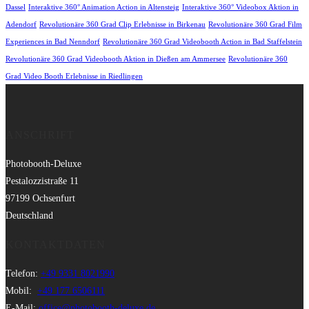
Dassel
Interaktive 360° Animation Action in Altensteig
Interaktive 360° Videobox Aktion in
Adendorf
Revolutionäre 360 Grad Clip Erlebnisse in Birkenau
Revolutionäre 360 Grad Film
Experiences in Bad Nenndorf
Revolutionäre 360 Grad Videobooth Action in Bad Staffelstein
Revolutionäre 360 Grad Videobooth Aktion in Dießen am Ammersee
Revolutionäre 360
Grad Video Booth Erlebnisse in Riedlingen
ANSCHRIFT
Photobooth-Deluxe
Pestalozzistraße 11
97199 Ochsenfurt
Deutschland
KONTAKTDATEN
Telefon:
+49 9331 8021990
Mobil:
+49 177 6506111
E-Mail:
office@photobooth-deluxe.de