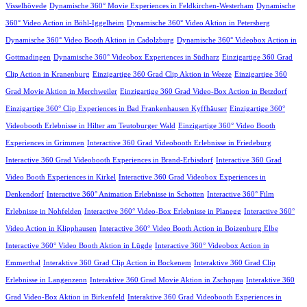
Visselhövede
Dynamische 360° Movie Experiences in Feldkirchen-Westerham
Dynamische
360° Video Action in Böhl-Iggelheim
Dynamische 360° Video Aktion in Petersberg
Dynamische 360° Video Booth Aktion in Cadolzburg
Dynamische 360° Videobox Action in
Gottmadingen
Dynamische 360° Videobox Experiences in Südharz
Einzigartige 360 Grad
Clip Action in Kranenburg
Einzigartige 360 Grad Clip Aktion in Weeze
Einzigartige 360
Grad Movie Aktion in Merchweiler
Einzigartige 360 Grad Video-Box Action in Betzdorf
Einzigartige 360° Clip Experiences in Bad Frankenhausen Kyffhäuser
Einzigartige 360°
Videobooth Erlebnisse in Hilter am Teutoburger Wald
Einzigartige 360° Video Booth
Experiences in Grimmen
Interactive 360 Grad Videobooth Erlebnisse in Friedeburg
Interactive 360 Grad Videobooth Experiences in Brand-Erbisdorf
Interactive 360 Grad
Video Booth Experiences in Kirkel
Interactive 360 Grad Videobox Experiences in
Denkendorf
Interactive 360° Animation Erlebnisse in Schotten
Interactive 360° Film
Erlebnisse in Nohfelden
Interactive 360° Video-Box Erlebnisse in Planegg
Interactive 360°
Video Action in Klipphausen
Interactive 360° Video Booth Action in Boizenburg Elbe
Interactive 360° Video Booth Aktion in Lügde
Interactive 360° Videobox Action in
Emmerthal
Interaktive 360 Grad Clip Action in Bockenem
Interaktive 360 Grad Clip
Erlebnisse in Langenzenn
Interaktive 360 Grad Movie Aktion in Zschopau
Interaktive 360
Grad Video-Box Aktion in Birkenfeld
Interaktive 360 Grad Videobooth Experiences in