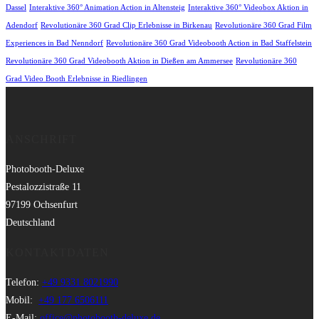
Dassel
Interaktive 360° Animation Action in Altensteig
Interaktive 360° Videobox Aktion in
Adendorf
Revolutionäre 360 Grad Clip Erlebnisse in Birkenau
Revolutionäre 360 Grad Film
Experiences in Bad Nenndorf
Revolutionäre 360 Grad Videobooth Action in Bad Staffelstein
Revolutionäre 360 Grad Videobooth Aktion in Dießen am Ammersee
Revolutionäre 360
Grad Video Booth Erlebnisse in Riedlingen
ANSCHRIFT
Photobooth-Deluxe
Pestalozzistraße 11
97199 Ochsenfurt
Deutschland
KONTAKTDATEN
Telefon:
+49 9331 8021990
Mobil:
+49 177 6506111
E-Mail:
office@photobooth-deluxe.de