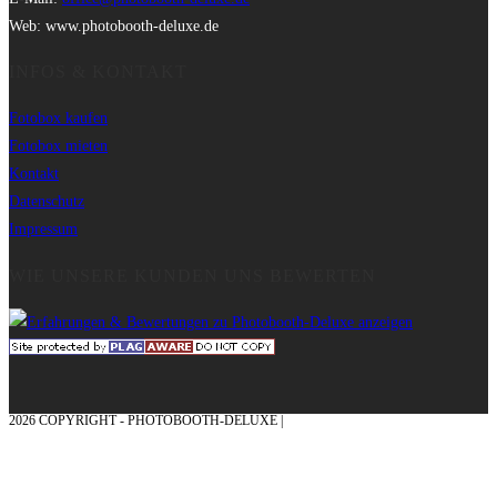
Web: www.photobooth-deluxe.de
INFOS & KONTAKT
Fotobox kaufen
Fotobox mieten
Kontakt
Datenschutz
Impressum
WIE UNSERE KUNDEN UNS BEWERTEN
2026 COPYRIGHT - PHOTOBOOTH-DELUXE |
GRAFIK & KONZEPTION MIT ❤
AUS DEM MÜNSTERLAND – EHRENPLATZ