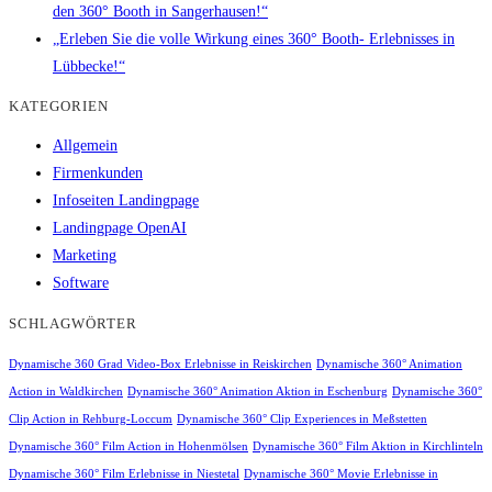
den 360° Booth in Sangerhausen!“
„Erleben Sie die volle Wirkung eines 360° Booth- Erlebnisses in
Lübbecke!“
KATEGORIEN
Allgemein
Firmenkunden
Infoseiten Landingpage
Landingpage OpenAI
Marketing
Software
SCHLAGWÖRTER
Dynamische 360 Grad Video-Box Erlebnisse in Reiskirchen
Dynamische 360° Animation
Action in Waldkirchen
Dynamische 360° Animation Aktion in Eschenburg
Dynamische 360°
Clip Action in Rehburg-Loccum
Dynamische 360° Clip Experiences in Meßstetten
Dynamische 360° Film Action in Hohenmölsen
Dynamische 360° Film Aktion in Kirchlinteln
Dynamische 360° Film Erlebnisse in Niestetal
Dynamische 360° Movie Erlebnisse in