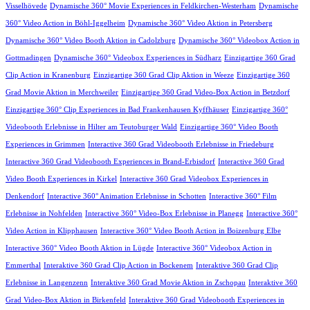
Visselhövede
Dynamische 360° Movie Experiences in Feldkirchen-Westerham
Dynamische
360° Video Action in Böhl-Iggelheim
Dynamische 360° Video Aktion in Petersberg
Dynamische 360° Video Booth Aktion in Cadolzburg
Dynamische 360° Videobox Action in
Gottmadingen
Dynamische 360° Videobox Experiences in Südharz
Einzigartige 360 Grad
Clip Action in Kranenburg
Einzigartige 360 Grad Clip Aktion in Weeze
Einzigartige 360
Grad Movie Aktion in Merchweiler
Einzigartige 360 Grad Video-Box Action in Betzdorf
Einzigartige 360° Clip Experiences in Bad Frankenhausen Kyffhäuser
Einzigartige 360°
Videobooth Erlebnisse in Hilter am Teutoburger Wald
Einzigartige 360° Video Booth
Experiences in Grimmen
Interactive 360 Grad Videobooth Erlebnisse in Friedeburg
Interactive 360 Grad Videobooth Experiences in Brand-Erbisdorf
Interactive 360 Grad
Video Booth Experiences in Kirkel
Interactive 360 Grad Videobox Experiences in
Denkendorf
Interactive 360° Animation Erlebnisse in Schotten
Interactive 360° Film
Erlebnisse in Nohfelden
Interactive 360° Video-Box Erlebnisse in Planegg
Interactive 360°
Video Action in Klipphausen
Interactive 360° Video Booth Action in Boizenburg Elbe
Interactive 360° Video Booth Aktion in Lügde
Interactive 360° Videobox Action in
Emmerthal
Interaktive 360 Grad Clip Action in Bockenem
Interaktive 360 Grad Clip
Erlebnisse in Langenzenn
Interaktive 360 Grad Movie Aktion in Zschopau
Interaktive 360
Grad Video-Box Aktion in Birkenfeld
Interaktive 360 Grad Videobooth Experiences in