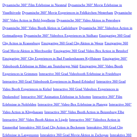
Dynamische 360° Film Erlebnisse in Niestetal
Dynamische 360° Movie Erlebnisse in
Visselhövede
Dynamische 360° Movie Experiences in Feldkirchen-Westerham
Dynamische
360° Video Action in Böhl-Iggelheim
Dynamische 360° Video Aktion in Petersberg
Dynamische 360° Video Booth Aktion in Cadolzburg
Dynamische 360° Videobox Action in
Gottmadingen
Dynamische 360° Videobox Experiences in Südharz
Einzigartige 360 Grad
Clip Action in Kranenburg
Einzigartige 360 Grad Clip Aktion in Weeze
Einzigartige 360
Grad Movie Aktion in Merchweiler
Einzigartige 360 Grad Video-Box Action in Betzdorf
Einzigartige 360° Clip Experiences in Bad Frankenhausen Kyffhäuser
Einzigartige 360°
Videobooth Erlebnisse in Hilter am Teutoburger Wald
Einzigartige 360° Video Booth
Experiences in Grimmen
Interactive 360 Grad Videobooth Erlebnisse in Friedeburg
Interactive 360 Grad Videobooth Experiences in Brand-Erbisdorf
Interactive 360 Grad
Video Booth Experiences in Kirkel
Interactive 360 Grad Videobox Experiences in
Denkendorf
Interactive 360° Animation Erlebnisse in Schotten
Interactive 360° Film
Erlebnisse in Nohfelden
Interactive 360° Video-Box Erlebnisse in Planegg
Interactive 360°
Video Action in Klipphausen
Interactive 360° Video Booth Action in Boizenburg Elbe
Interactive 360° Video Booth Aktion in Lügde
Interactive 360° Videobox Action in
Emmerthal
Interaktive 360 Grad Clip Action in Bockenem
Interaktive 360 Grad Clip
Erlebnisse in Langenzenn
Interaktive 360 Grad Movie Aktion in Zschopau
Interaktive 360