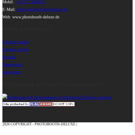
Mobil:
+49 177 6506111
E-Mail:
office@photobooth-deluxe.de
Web: www.photobooth-deluxe.de
INFOS & KONTAKT
Fotobox kaufen
Fotobox mieten
Kontakt
Datenschutz
Impressum
WIE UNSERE KUNDEN UNS BEWERTEN
2026 COPYRIGHT - PHOTOBOOTH-DELUXE |
GRAFIK & KONZEPTION MIT ❤
AUS DEM MÜNSTERLAND – EHRENPLATZ