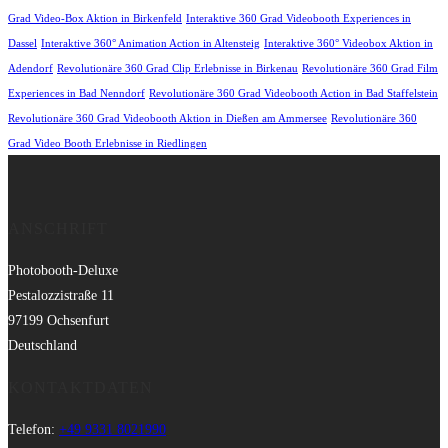
Grad Video-Box Aktion in Birkenfeld
Interaktive 360 Grad Videobooth Experiences in
Dassel
Interaktive 360° Animation Action in Altensteig
Interaktive 360° Videobox Aktion in
Adendorf
Revolutionäre 360 Grad Clip Erlebnisse in Birkenau
Revolutionäre 360 Grad Film
Experiences in Bad Nenndorf
Revolutionäre 360 Grad Videobooth Action in Bad Staffelstein
Revolutionäre 360 Grad Videobooth Aktion in Dießen am Ammersee
Revolutionäre 360
Grad Video Booth Erlebnisse in Riedlingen
ANSCHRIFT
Photobooth-Deluxe
Pestalozzistraße 11
97199 Ochsenfurt
Deutschland
KONTAKTDATEN
Telefon:
+49 9331 8021990