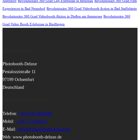
Adendorf
Revolutionäre 360 Grad Clip Erlebnisse in Birkenau
Revolutionäre 360 Grad Film
Experiences in Bad Nenndorf
Revolutionäre 360 Grad Videobooth Action in Bad Staffelstein
Revolutionäre 360 Grad Videobooth Aktion in Dießen am Ammersee
Revolutionäre 360
Grad Video Booth Erlebnisse in Riedlingen
ANSCHRIFT
Photobooth-Deluxe
Pestalozzistraße 11
97199 Ochsenfurt
Deutschland
KONTAKTDATEN
Telefon:
+49 9331 8021990
Mobil:
+49 177 6506111
E-Mail:
office@photobooth-deluxe.de
Web: www.photobooth-deluxe.de