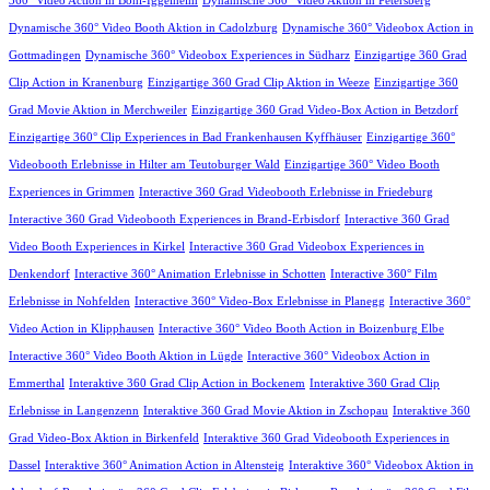
360° Video Action in Böhl-Iggelheim
Dynamische 360° Video Aktion in Petersberg
Dynamische 360° Video Booth Aktion in Cadolzburg
Dynamische 360° Videobox Action in
Gottmadingen
Dynamische 360° Videobox Experiences in Südharz
Einzigartige 360 Grad
Clip Action in Kranenburg
Einzigartige 360 Grad Clip Aktion in Weeze
Einzigartige 360
Grad Movie Aktion in Merchweiler
Einzigartige 360 Grad Video-Box Action in Betzdorf
Einzigartige 360° Clip Experiences in Bad Frankenhausen Kyffhäuser
Einzigartige 360°
Videobooth Erlebnisse in Hilter am Teutoburger Wald
Einzigartige 360° Video Booth
Experiences in Grimmen
Interactive 360 Grad Videobooth Erlebnisse in Friedeburg
Interactive 360 Grad Videobooth Experiences in Brand-Erbisdorf
Interactive 360 Grad
Video Booth Experiences in Kirkel
Interactive 360 Grad Videobox Experiences in
Denkendorf
Interactive 360° Animation Erlebnisse in Schotten
Interactive 360° Film
Erlebnisse in Nohfelden
Interactive 360° Video-Box Erlebnisse in Planegg
Interactive 360°
Video Action in Klipphausen
Interactive 360° Video Booth Action in Boizenburg Elbe
Interactive 360° Video Booth Aktion in Lügde
Interactive 360° Videobox Action in
Emmerthal
Interaktive 360 Grad Clip Action in Bockenem
Interaktive 360 Grad Clip
Erlebnisse in Langenzenn
Interaktive 360 Grad Movie Aktion in Zschopau
Interaktive 360
Grad Video-Box Aktion in Birkenfeld
Interaktive 360 Grad Videobooth Experiences in
Dassel
Interaktive 360° Animation Action in Altensteig
Interaktive 360° Videobox Aktion in