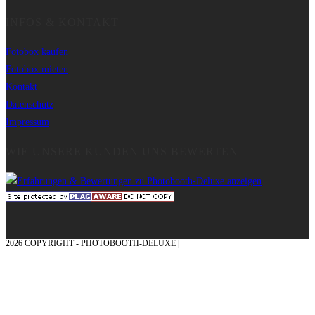
INFOS & KONTAKT
Fotobox kaufen
Fotobox mieten
Kontakt
Datenschutz
Impressum
WIE UNSERE KUNDEN UNS BEWERTEN
2026 COPYRIGHT - PHOTOBOOTH-DELUXE |
GRAFIK & KONZEPTION MIT ❤
AUS DEM MÜNSTERLAND – EHRENPLATZ