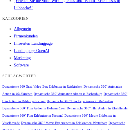
„Erleben Sie die volle Wirkung eines 360° Booth- Erlebnisses in
Lübbecke!“
KATEGORIEN
Allgemein
Firmenkunden
Infoseiten Landingpage
Landingpage OpenAI
Marketing
Software
SCHLAGWÖRTER
Dynamische 360 Grad Video-Box Erlebnisse in Reiskirchen
Dynamische 360° Animation
Action in Waldkirchen
Dynamische 360° Animation Aktion in Eschenburg
Dynamische 360°
Clip Action in Rehburg-Loccum
Dynamische 360° Clip Experiences in Meßstetten
Dynamische 360° Film Action in Hohenmölsen
Dynamische 360° Film Aktion in Kirchlinteln
Dynamische 360° Film Erlebnisse in Niestetal
Dynamische 360° Movie Erlebnisse in
Visselhövede
Dynamische 360° Movie Experiences in Feldkirchen-Westerham
Dynamische