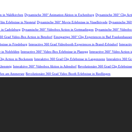
n in Waldkirchen
Dynamische 360° Animation Aktion in Eschenburg
Dynamische 360° Clip Ac
lm Erlebnisse in Niestetal
Dynamische 360° Movie Erlebnisse in Visselhövede
Dynamische 360°
 in Cadolzburg
Dynamische 360° Videobox Action in Gottmadingen
Dynamische 360° Videobox
360 Grad Video-Box Action in Betzdorf
Einzigartige 360° Clip Experiences in Bad Frankenhause
bnisse in Friedeburg
Interactive 360 Grad Videobooth Experiences in Brand-Erbisdorf
Interacti
se in Nohfelden
Interactive 360° Video-Box Erlebnisse in Planegg
Interactive 360° Video Action 
Clip Action in Bockenem
Interaktive 360 Grad Clip Erlebnisse in Langenzenn
Interaktive 360 G
ltensteig
Interaktive 360° Videobox Aktion in Adendorf
Revolutionäre 360 Grad Clip Erlebnisse
ießen am Ammersee
Revolutionäre 360 Grad Video Booth Erlebnisse in Riedlingen