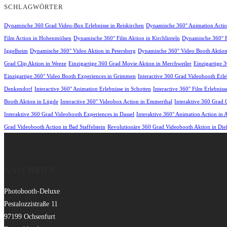
SCHLAGWÖRTER
Dynamische 360 Grad Video-Box Erlebnisse in Reiskirchen
Dynamische 360° Animation Actio
Film Action in Hohenmölsen
Dynamische 360° Film Aktion in Kirchlinteln
Dynamische 360° Fi
Iggelheim
Dynamische 360° Video Aktion in Petersberg
Dynamische 360° Video Booth Aktion
Grad Clip Aktion in Weeze
Einzigartige 360 Grad Movie Aktion in Merchweiler
Einzigartige 
Einzigartige 360° Video Booth Experiences in Grimmen
Interactive 360 Grad Videobooth Erle
Denkendorf
Interactive 360° Animation Erlebnisse in Schotten
Interactive 360° Film Erlebnis
Booth Aktion in Lügde
Interactive 360° Videobox Action in Emmerthal
Interaktive 360 Grad 
Interaktive 360 Grad Videobooth Experiences in Dassel
Interaktive 360° Animation Action in A
Grad Videobooth Action in Bad Staffelstein
Revolutionäre 360 Grad Videobooth Aktion in D
ANSCHRIFT
Photobooth-Deluxe
Pestalozzistraße 11
97199 Ochsenfurt