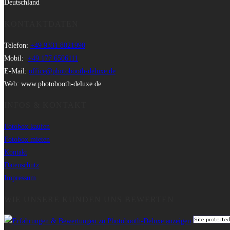
Deutschland
KONTAKTDATEN
Telefon:
+49 9331 8021990
Mobil:
+49 177 6506111
E-Mail:
office@photobooth-deluxe.de
Web: www.photobooth-deluxe.de
INFOS & KONTAKT
Fotobox kaufen
Fotobox mieten
Kontakt
Datenschutz
Impressum
WIE UNSERE KUNDEN UNS BEWERTEN