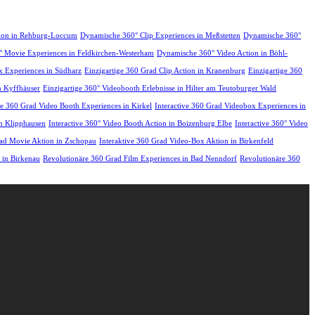
tion in Rehburg-Loccum
Dynamische 360° Clip Experiences in Meßstetten
Dynamische 360°
 Movie Experiences in Feldkirchen-Westerham
Dynamische 360° Video Action in Böhl-
 Experiences in Südharz
Einzigartige 360 Grad Clip Action in Kranenburg
Einzigartige 360
n Kyffhäuser
Einzigartige 360° Videobooth Erlebnisse in Hilter am Teutoburger Wald
ve 360 Grad Video Booth Experiences in Kirkel
Interactive 360 Grad Videobox Experiences in
in Klipphausen
Interactive 360° Video Booth Action in Boizenburg Elbe
Interactive 360° Video
rad Movie Aktion in Zschopau
Interaktive 360 Grad Video-Box Aktion in Birkenfeld
 in Birkenau
Revolutionäre 360 Grad Film Experiences in Bad Nenndorf
Revolutionäre 360