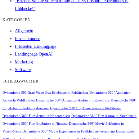
„Erleben Sie die volle Wirkung eines 360° Booth- Erlebnisses in
Lübbecke!“
KATEGORIEN
Allgemein
Firmenkunden
Infoseiten Landingpage
Landingpage OpenAI
Marketing
Software
SCHLAGWÖRTER
Dynamische 360 Grad Video-Box Erlebnisse in Reiskirchen
Dynamische 360° Animation
Action in Waldkirchen
Dynamische 360° Animation Aktion in Eschenburg
Dynamische 360°
Clip Action in Rehburg-Loccum
Dynamische 360° Clip Experiences in Meßstetten
Dynamische 360° Film Action in Hohenmölsen
Dynamische 360° Film Aktion in Kirchlinteln
Dynamische 360° Film Erlebnisse in Niestetal
Dynamische 360° Movie Erlebnisse in
Visselhövede
Dynamische 360° Movie Experiences in Feldkirchen-Westerham
Dynamische