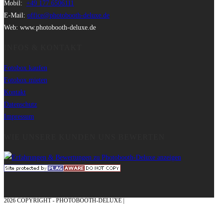
Mobil:
+49 177 6506111
E-Mail:
office@photobooth-deluxe.de
Web: www.photobooth-deluxe.de
INFOS & KONTAKT
Fotobox kaufen
Fotobox mieten
Kontakt
Datenschutz
Impressum
WIE UNSERE KUNDEN UNS BEWERTEN
2026 COPYRIGHT - PHOTOBOOTH-DELUXE |
GRAFIK & KONZEPTION MIT ❤
AUS DEM MÜNSTERLAND – EHRENPLATZ