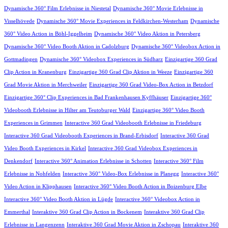
Dynamische 360° Film Erlebnisse in Niestetal
Dynamische 360° Movie Erlebnisse in
Visselhövede
Dynamische 360° Movie Experiences in Feldkirchen-Westerham
Dynamische
360° Video Action in Böhl-Iggelheim
Dynamische 360° Video Aktion in Petersberg
Dynamische 360° Video Booth Aktion in Cadolzburg
Dynamische 360° Videobox Action in
Gottmadingen
Dynamische 360° Videobox Experiences in Südharz
Einzigartige 360 Grad
Clip Action in Kranenburg
Einzigartige 360 Grad Clip Aktion in Weeze
Einzigartige 360
Grad Movie Aktion in Merchweiler
Einzigartige 360 Grad Video-Box Action in Betzdorf
Einzigartige 360° Clip Experiences in Bad Frankenhausen Kyffhäuser
Einzigartige 360°
Videobooth Erlebnisse in Hilter am Teutoburger Wald
Einzigartige 360° Video Booth
Experiences in Grimmen
Interactive 360 Grad Videobooth Erlebnisse in Friedeburg
Interactive 360 Grad Videobooth Experiences in Brand-Erbisdorf
Interactive 360 Grad
Video Booth Experiences in Kirkel
Interactive 360 Grad Videobox Experiences in
Denkendorf
Interactive 360° Animation Erlebnisse in Schotten
Interactive 360° Film
Erlebnisse in Nohfelden
Interactive 360° Video-Box Erlebnisse in Planegg
Interactive 360°
Video Action in Klipphausen
Interactive 360° Video Booth Action in Boizenburg Elbe
Interactive 360° Video Booth Aktion in Lügde
Interactive 360° Videobox Action in
Emmerthal
Interaktive 360 Grad Clip Action in Bockenem
Interaktive 360 Grad Clip
Erlebnisse in Langenzenn
Interaktive 360 Grad Movie Aktion in Zschopau
Interaktive 360