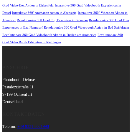
Grad Video-Box Aktion in Birkenfeld
Interaktive 360 Grad Videobooth Experiences in
Dassel
Interaktive 360° Animation Action in Altensteig
Interaktive 360° Videobox Aktion in
Adendorf
Revolutionäre 360 Grad Clip Erlebnisse in Birkenau
Revolutionäre 360 Grad Film
Experiences in Bad Nenndorf
Revolutionäre 360 Grad Videobooth Action in Bad Staffelstein
Revolutionäre 360 Grad Videobooth Aktion in Dießen am Ammersee
Revolutionäre 360
Grad Video Booth Erlebnisse in Riedlingen
ANSCHRIFT
Photobooth-Deluxe
Pestalozzistraße 11
97199 Ochsenfurt
Deutschland
KONTAKTDATEN
Telefon:
+49 9331 8021990