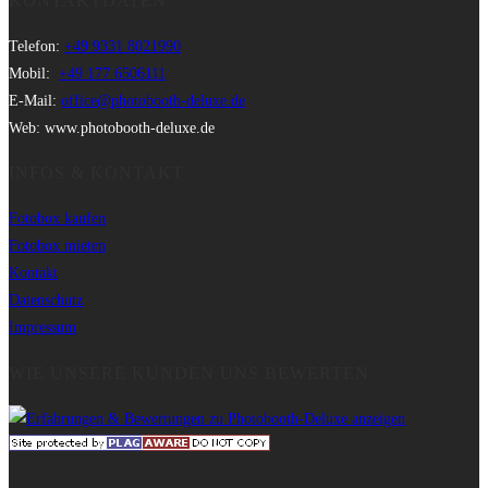
KONTAKTDATEN
Telefon:
+49 9331 8021990
Mobil:
+49 177 6506111
E-Mail:
office@photobooth-deluxe.de
Web: www.photobooth-deluxe.de
INFOS & KONTAKT
Fotobox kaufen
Fotobox mieten
Kontakt
Datenschutz
Impressum
WIE UNSERE KUNDEN UNS BEWERTEN