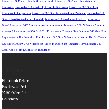
Interactive 360° Video Booth Aktion in Lügde
Interactive 360° Videobox Action in
Emmerthal
Interaktive 360 Grad Clip Action in Bockenem
Interaktive 360 Grad Clip
Erlebnisse in Langenzenn
Interaktive 360 Grad Movie Aktion in Zschopau
Interaktive 360
Grad Video-Box Aktion in Birkenfeld
Interaktive 360 Grad Videobooth Experiences in
Dassel
Interaktive 360° Animation Action in Altensteig
Interaktive 360° Videobox Aktion in
Adendorf
Revolutionäre 360 Grad Clip Erlebnisse in Birkenau
Revolutionäre 360 Grad Film
Experiences in Bad Nenndorf
Revolutionäre 360 Grad Videobooth Action in Bad Staffelstein
Revolutionäre 360 Grad Videobooth Aktion in Dießen am Ammersee
Revolutionäre 360
Grad Video Booth Erlebnisse in Riedlingen
ANSCHRIFT
Photobooth-Deluxe
Pestalozzistraße 11
97199 Ochsenfurt
Deutschland