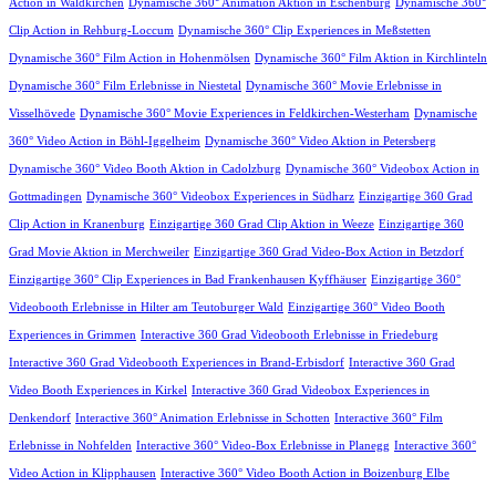
Action in Waldkirchen
Dynamische 360° Animation Aktion in Eschenburg
Dynamische 360°
Clip Action in Rehburg-Loccum
Dynamische 360° Clip Experiences in Meßstetten
Dynamische 360° Film Action in Hohenmölsen
Dynamische 360° Film Aktion in Kirchlinteln
Dynamische 360° Film Erlebnisse in Niestetal
Dynamische 360° Movie Erlebnisse in
Visselhövede
Dynamische 360° Movie Experiences in Feldkirchen-Westerham
Dynamische
360° Video Action in Böhl-Iggelheim
Dynamische 360° Video Aktion in Petersberg
Dynamische 360° Video Booth Aktion in Cadolzburg
Dynamische 360° Videobox Action in
Gottmadingen
Dynamische 360° Videobox Experiences in Südharz
Einzigartige 360 Grad
Clip Action in Kranenburg
Einzigartige 360 Grad Clip Aktion in Weeze
Einzigartige 360
Grad Movie Aktion in Merchweiler
Einzigartige 360 Grad Video-Box Action in Betzdorf
Einzigartige 360° Clip Experiences in Bad Frankenhausen Kyffhäuser
Einzigartige 360°
Videobooth Erlebnisse in Hilter am Teutoburger Wald
Einzigartige 360° Video Booth
Experiences in Grimmen
Interactive 360 Grad Videobooth Erlebnisse in Friedeburg
Interactive 360 Grad Videobooth Experiences in Brand-Erbisdorf
Interactive 360 Grad
Video Booth Experiences in Kirkel
Interactive 360 Grad Videobox Experiences in
Denkendorf
Interactive 360° Animation Erlebnisse in Schotten
Interactive 360° Film
Erlebnisse in Nohfelden
Interactive 360° Video-Box Erlebnisse in Planegg
Interactive 360°
Video Action in Klipphausen
Interactive 360° Video Booth Action in Boizenburg Elbe